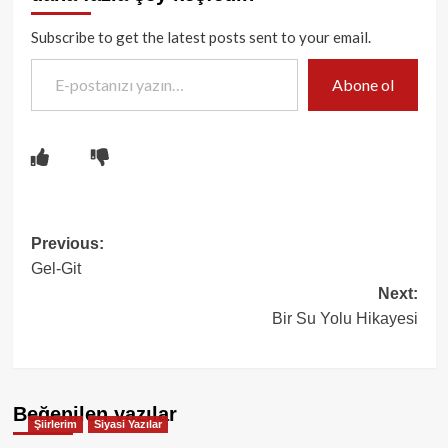
Subscribe to get the latest posts sent to your email.
E-postanızı yazın…
Abone ol
Post
Previous:
Gel-Git
navigation
Next:
Bir Su Yolu Hikayesi
Beğenilen yazılar
Şiirlerim
Siyasi Yazılar