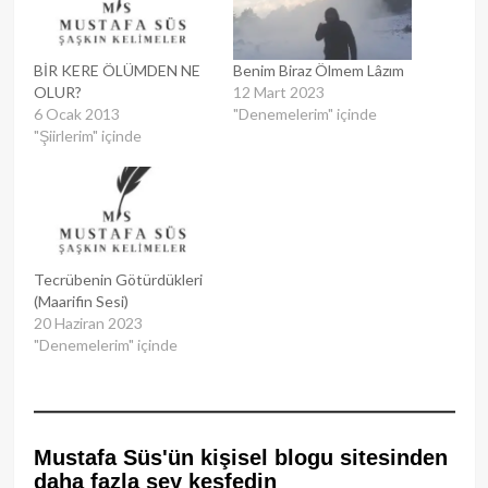
BİR KERE ÖLÜMDEN NE
Benim Biraz Ölmem Lâzım
OLUR?
12 Mart 2023
6 Ocak 2013
"Denemelerim" içinde
"Şiirlerim" içinde
Tecrübenin Götürdükleri
(Maarifin Sesi)
20 Haziran 2023
"Denemelerim" içinde
Mustafa Süs'ün kişisel blogu sitesinden
daha fazla şey keşfedin