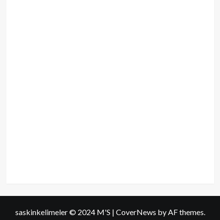
saskinkelimeler © 2024 M'S
|
CoverNews
by AF themes.