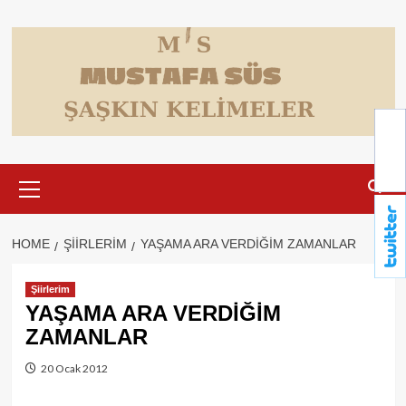
Skip
to
content
Primary
Menu
HOME
ŞIIRLERIM
YAŞAMA ARA VERDİĞİM ZAMANLAR
Şiirlerim
YAŞAMA ARA VERDİĞİM
ZAMANLAR
20 Ocak 2012