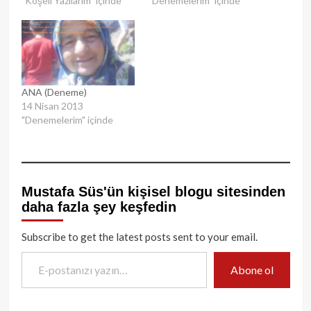
"Köşeli Yazılarım" içinde
"Denemelerim" içinde
ANA (Deneme)
14 Nisan 2013
"Denemelerim" içinde
Mustafa Süs'ün kişisel blogu sitesinden
daha fazla şey keşfedin
Subscribe to get the latest posts sent to your email.
E-postanızı yazın…
Abone ol