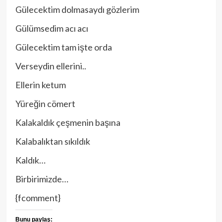
Gülecektim dolmasaydı gözlerim
Gülümsedim acı acı
Gülecektim tam işte orda
Verseydin ellerini..
Ellerin ketum
Yüreğin cömert
Kalakaldık çeşmenin başına
Kalabalıktan sıkıldık
Kaldık…
Birbirimizde…
{fcomment}
Bunu paylaş: