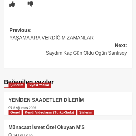
Post
Previous:
YAŞAMA ARA VERDİĞİM ZAMANLAR
navigation
Next:
Saydım Kaç Gün Oldu Ogün Sanlısoy
Beğenilen yazılar
Şiirlerim
Siyasi Yazılar
YENİDEN SAADETLER DİLERİM
5 Ağustos 2026
Genel
Kendi Videolarım (Türkü-Şarkı)
Şiirlerim
Münacaat İsmet Özel Okuyan M’S
24 Eylül 2025