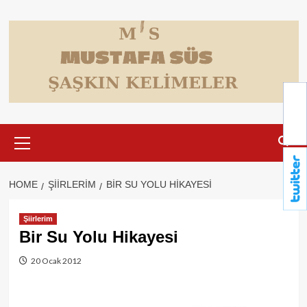
Skip
to
content
Primary
Menu
HOME
ŞIIRLERIM
BIR SU YOLU HIKAYESI
Şiirlerim
Bir Su Yolu Hikayesi
20 Ocak 2012