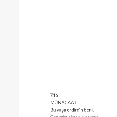
716
MÜNACAAT
Bu yaşa erdirdin beni,
Gençtim almadın canımı