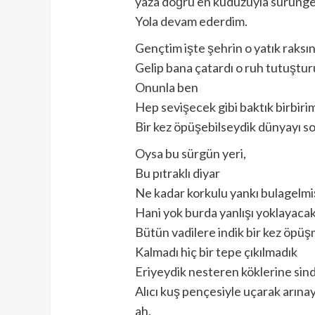
yaza doğru en kuduzuyla sürünge
Yola devam ederdim.
Gençtim işte şehrin o yatık raks
Gelip bana çatardı o ruh tutuştur
Onunla ben
Hep sevişecek gibi baktık birbirim
Bir kez öpüşebilseydik dünyayı so
Oysa bu sürgün yeri,
Bu pıtraklı diyar
Ne kadar korkulu yankı bulagelmi
Hani yok burda yanlışı yoklayacak 
Bütün vadilere indik bir kez öpüş
Kalmadı hiç bir tepe çıkılmadık
Eriyeydik nesteren köklerine sin
Alıcı kuş pençesiyle uçarak arına
ah,