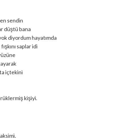
ren sendin
ar düştü bana
 yok diyordum hayatımda
ışkını saplar idi
kyüzüne
rayarak
a içtekini
üklermiş kişiyi.
aksimi.