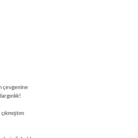
an çevgenine
dargınlık!
n çıkmıştım