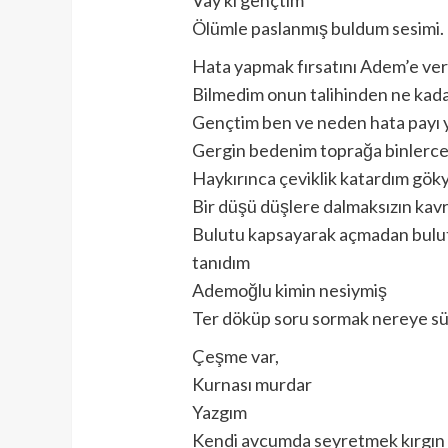
Ölümle paslanmış buldum sesimi.
Hata yapmak fırsatını Adem’e ve
Bilmedim onun talihinden ne kad
Gençtim ben ve neden hata payı
Gergin bedenim toprağa binlerce f
Haykırınca çeviklik katardım gö
Bir düşü düşlere dalmaksızın kav
Bulutu kapsayarak açmadan bulut
tanıdım
Ademoğlu kimin nesiymiş
Ter döküp soru sormak nereye sür
Çeşme var,
Kurnası murdar
Yazgım
Kendi avcumda seyretmek kırgın 