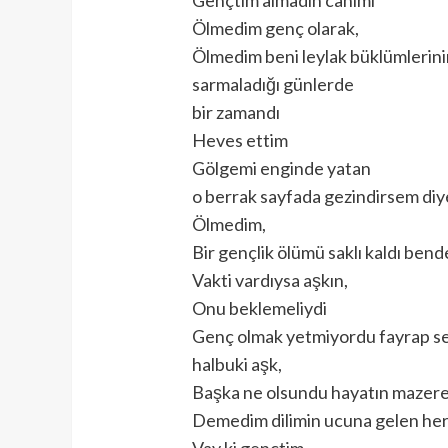
Ölmedim genç olarak,
Ölmedim beni leylak büklümlerini
sarmaladığı günlerde
bir zamandı
Heves ettim
Gölgemi enginde yatan
o berrak sayfada gezindirsem diy
Ölmedim,
Bir gençlik ölümü saklı kaldı bend
Vakti vardıysa aşkın,
Onu beklemeliydi
Genç olmak yetmiyordu fayrap se
halbuki aşk,
Başka ne olsundu hayatın mazere
Demedim dilimin ucuna gelen her
Vay ki gençtim