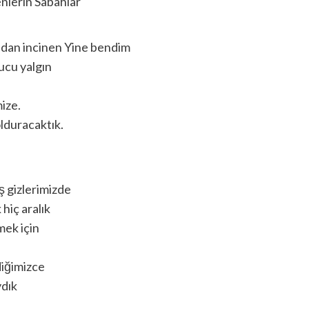
nlerin Sabahlar
ından incinen Yine bendim
ucu yalgın
ize.
lduracaktık.
ş gizlerimizde
hiç aralık
mek için
diğimizce
ydık