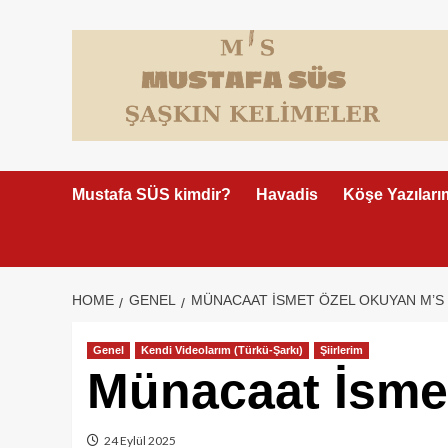
Skip
to
content
Mustafa SÜS kimdir?
Havadis
Köşe Yazıları
HOME
GENEL
MÜNACAAT İSMET ÖZEL OKUYAN M’S
Genel
Kendi Videolarım (Türkü-Şarkı)
Şiirlerim
Münacaat İsme
24 Eylül 2025