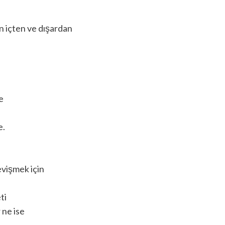
n içten ve dışardan
e
e.
vişmek için
ti
 ne ise