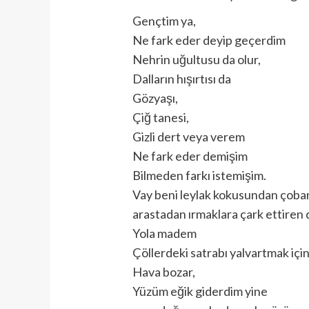
Gençtim ya,
Ne fark eder deyip geçerdim
Nehrin uğultusu da olur,
Dalların hışırtısı da
Gözyaşı,
Çiğ tanesi,
Gizli dert veya verem
Ne fark eder demişim
Bilmeden farkı istemişim.
Vay beni leylak kokusundan çob
arastadan ırmaklara çark ettiren 
Yola madem
Çöllerdeki satrabı yalvartmak içi
Hava bozar,
Yüzüm eğik giderdim yine