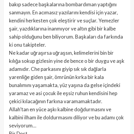
bakıp sadece başkalarına bombardıman yaptığını
sanmayın. En acımasız yazılarını kendisi için yazar,
kendini herkesten çok eleştirir ve suçlar. Yemezler
şair, yazdıklarına inanmıyor ve altın gibi bir kalbe
sahip olduğunu ben biliyorum. Başkaları da farkında
ki onu takipteler.
Ne kadar uğraşırsa uğraşsın, kelimelerini bin bir
kılığa sokup gizlesin yine de bence o bir duygu ve aşk
adamıdır. Che parkasını giyip sık sık dağlarla
yarenliğe giden şair, ömrünün kırka bir kala
bunalımını yaşamakta, yüz yaşına da gelse içindeki
yaramaz ve asi çocuk ile eşsiz ruhun kendisini hep
çekici kılacağının farkına varamamaktadır.
Allah’tan en yüce aşkı kalbine doğdurmasını ve
kalbini ilham ile doldurmasını diliyor ve bu adamı çok
seviyorum…
Bir Dost…