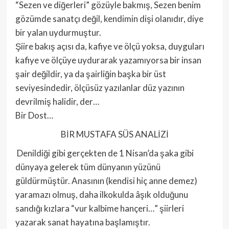
“Sezen ve diğerleri” gözüyle bakmış, Sezen benim
gözümde sanatçı değil, kendimin dişi olanıdır, diye
bir yalan uydurmuştur.
Şiire bakış açısı da, kafiye ve ölçü yoksa, duyguları
kafiye ve ölçüye uydurarak yazamıyorsa bir insan
şair değildir, ya da şairliğin başka bir üst
seviyesindedir, ölçüsüz yazılanlar düz yazının
devrilmiş halidir, der…
Bir Dost…
BİR MUSTAFA SÜS ANALİZİ
Denildiği gibi gerçekten de 1 Nisan’da şaka gibi
dünyaya gelerek tüm dünyanın yüzünü
güldürmüştür. Anasının (kendisi hiç anne demez)
yaramazı olmuş, daha ilkokulda âşık olduğunu
sandığı kızlara “vur kalbime hançeri…” şiirleri
yazarak sanat hayatına başlamıştır.