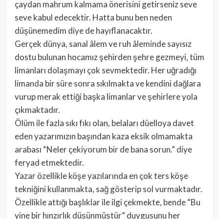
çaydan mahrum kalmama önerisini getirseniz seve
seve kabul edecektir. Hatta bunu ben neden
düşünemedim diye de hayıflanacaktır.
Gerçek dünya, sanal âlem ve ruh âleminde sayısız
dostu bulunan hocamız şehirden şehre gezmeyi, tüm
limanları dolaşmayı çok sevmektedir. Her uğradığı
limanda bir süre sonra sıkılmakta ve kendini dağlara
vurup merak ettiği başka limanlar ve şehirlere yola
çıkmaktadır.
Ölüm ile fazla sıkı fıkı olan, belaları düelloya davet
eden yazarımızın başından kaza eksik olmamakta
arabası “Neler çekiyorum bir de bana sorun.” diye
feryad etmektedir.
Yazar özellikle köşe yazılarında en çok ters köşe
tekniğini kullanmakta, sağ gösterip sol vurmaktadır.
Özellikle attığı başlıklar ile ilgi çekmekte, bende “Bu
yine bir hınzırlık düşünmüştür” duygusunu her