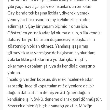
gibi yaşamaya çalışır ve o insanlardan biri olur.
Çay, bende tek başına iktidar, diyerek, yemek
yemeyi sırf arkasından çay içebilmek için adet
edinmiştir. Çay bir yaşam biçimidir onun için.
Gösterilen yol ne kadar iyi olursa olsun, o illa kendisi
daha iyi bir yol bulurum düşüncesiyle, başkasının
gösterdiği yoldan gitmez. Yanılmış, şaşırmış
gitmeye karar vermişse de başkasının yolundan;
yola birlikte çıktıklarını o yoldan çıkarmıştır,
çıkarmaya çabalamıştır, ya da kendisi çıkmıştır o
yoldan.
İnceldiği yerden kopsun, diyerek incelene kadar
sabredip, inceldi kopartalım mı? diyenlere de, bir
düğüm daha atalım demiş ve attığı her düğüm
kendisine, şiir, öykü, deneme olarak geri dönmüştür.
Severek dinlediği hiç bir sanatçı yoktur. Müziğe