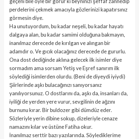
geçeni bile öyle bir görür ki beyninizi şeffaf zannedip
perdelerini çekmek amacıyla gözlerinizi kapatırsınız
görmesin diye.
Ha unutuyordum, bu kadar neşeli, bu kadar hayatı
dalgaya alan, bu kadar samimi olduğuna bakmayın,
inanılmaz derecede de kırılgan ve alıngan bir
adamdır o. Ve gıcık olacağınız derecede de gururlu.
Ona dost dediğinde aklına gelecek ilk isimler diye
sormadım ama sorsam Yetiş ve Eşref sanırım ilk
söylediği isimlerden olurdu. (Beni de diyeydi iyiydi)
Şiirlerinde aşkı bulacağınızı sanıyorsanız
yanılıyorsunuz. O dostlarını da, aşkı da, insanları da,
iyiliği de yerden yere vurur, sevgilinin de ağzını
burnunu kırar. Bir buldozer gibi dümdüz eder.
Sözleriyle yerin dibine sokup, dizeleriyle cenaze
namazını kılar ve üstüne Fatiha okur.
İnanılmaz serttir bazı yazılarında. Söylediklerime