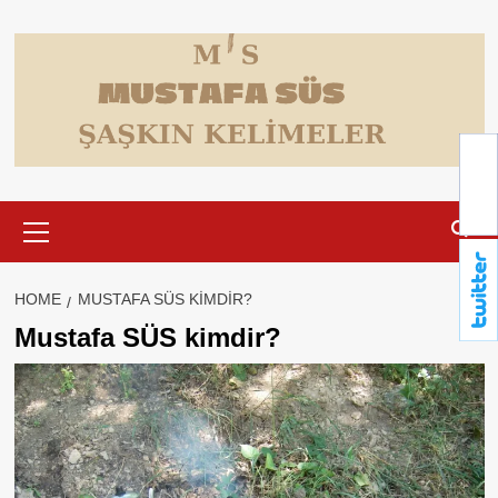
Skip
to
content
Primary
Menu
HOME
MUSTAFA SÜS KIMDIR?
Mustafa SÜS kimdir?