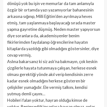
dönüşü yok bu işin ve memurlar da tam anlamıyla
özgür bir ortamda yazı yazamıyorlar bahanesinin
arkasına sığınıp, Milli Eğitim’den ayrılmaya heves
etmiş, tam yaşlanmaya başlayacağı sırada master
yapma gayretine düşmüş. Neden master yapıyorsun
diye soranlara da, akademisyenler benim
fikirlerimden faydalanıp öğrencilerine hayatın
kitaplarda yazıldığı gibi olmadığını göstersinler, diye
cevap vermiş.
Aslına bakarsanız ki siz aslı’na bakmayın, çok keskin
çizgilerle hayata tutunmaya çalışan, herkese esnek
olması gerektiği yönde akıl verip kendisinin zerre
kadar esnek olmadığını herkese gösteren bir
çelişkiler yumağıdır. Ele vermiş talkını, kendisi
yutmuş demli çayını…
Hobileri falan yoktur, hayran olduğu kimse de
yoktur. Benimsediği insanlara hayran olmaz, onlar