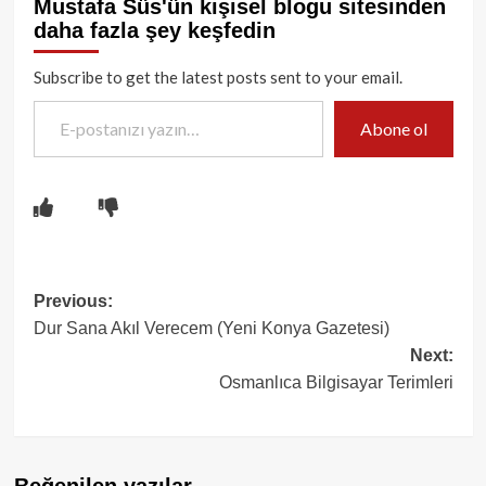
Mustafa Süs'ün kişisel blogu sitesinden
daha fazla şey keşfedin
Subscribe to get the latest posts sent to your email.
E-postanızı yazın…
Abone ol
Post
Previous:
Dur Sana Akıl Verecem (Yeni Konya Gazetesi)
navigation
Next:
Osmanlıca Bilgisayar Terimleri
Beğenilen yazılar