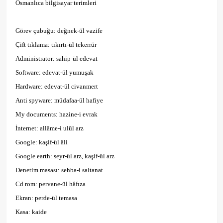
Osmanlıca bilgisayar terimleri
Görev çubuğu: değnek-ül vazife
Çift tıklama: tıkırtı-ül tekerrür
Administrator: sahip-ül edevat
Software: edevat-ül yumuşak
Hardware: edevat-ül civanmert
Anti spyware: müdafaa-ül hafiye
My documents: hazine-i evrak
İnternet: allâme-i ulûl arz
Google: kaşif-ül âli
Google earth: seyr-ül arz, kaşif-ül arz
Denetim masası: sehba-i saltanat
Cd rom: pervane-ül hâfıza
Ekran: perde-ül temasa
Kasa: kaide