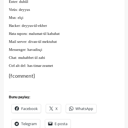
Enter: duhûl
Virüs: deyyus
Msn: elçi
Hacker: deyyus-ül-ekber
Hata raporu: malumat-ül kabahat
Mail server: divan-ül mektubat
Messenger: havadisçi
Chat: muhabbet ül zabi
Ctrl alt del: has timar zeamet
{fcomment}
Bunu paylaş:
Facebook
X
WhatsApp
Telegram
E-posta