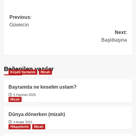
Post
Previous:
Güvercin
navigation
Next:
Başlıbaşına
Beğenilen yazılar
Köşeli Yazılarım
Mizah
Bayramda ne keselim ustam?
5 Haziran 2025
Mizah
Dünya dönerken (mizah)
4 Aralık 2021
Hikayelerim
Mizah