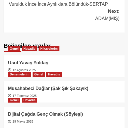
Vurulduk İnce İnce Ayrılıklara Bölündük-SERTAP
navigation
Next:
ADAM(MIŞ)
Beğenilen yazılar
Genel
Havadis
Hikayelerim
Usul Yavaş Yoldaş
12 Ağustos 2025
Denemelerim
Genel
Havadis
Musahabeci Dağlar (Şak Şık Şakayık)
17 Temmuz 2025
Genel
Havadis
Dijital Çağda Genç Olmak (Söyleşi)
29 Mayıs 2025