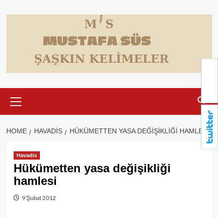
Skip
to
content
Primary
Menu
HOME
HAVADIS
HÜKÜMETTEN YASA DEĞIŞIKLIĞI HAMLESI
Havadis
Hükümetten yasa değişikliği
hamlesi
9 Şubat 2012