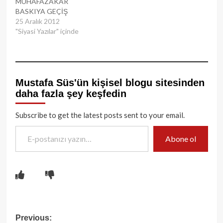
MUHAFAZAKÂR
BASKIYA GEÇİŞ
25 Aralık 2012
"Siyasi Yazılar" içinde
Mustafa Süs'ün kişisel blogu sitesinden
daha fazla şey keşfedin
Subscribe to get the latest posts sent to your email.
E-postanızı yazın…
Abone ol
Post
Previous: