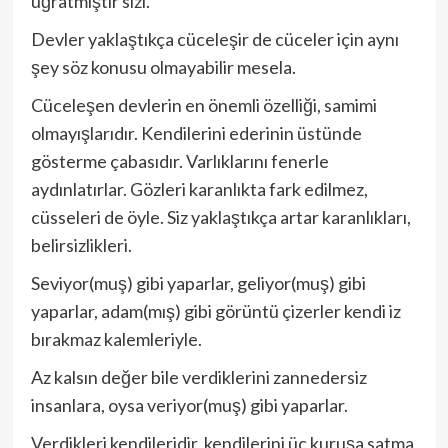
uğratmıştır sizi.
Devler yaklaştıkça cüceleşir de cüceler için aynı
şey söz konusu olmayabilir mesela.
Cüceleşen devlerin en önemli özelliği, samimi
olmayışlarıdır. Kendilerini ederinin üstünde
gösterme çabasıdır. Varlıklarını fenerle
aydınlatırlar. Gözleri karanlıkta fark edilmez,
cüsseleri de öyle. Siz yaklaştıkça artar karanlıkları,
belirsizlikleri.
Seviyor(muş) gibi yaparlar, geliyor(muş) gibi
yaparlar, adam(mış) gibi görüntü çizerler kendi iz
bırakmaz kalemleriyle.
Az kalsın değer bile verdiklerini zannedersiz
insanlara, oysa veriyor(muş) gibi yaparlar.
Verdikleri kendileridir, kendilerini üç kuruşa satma