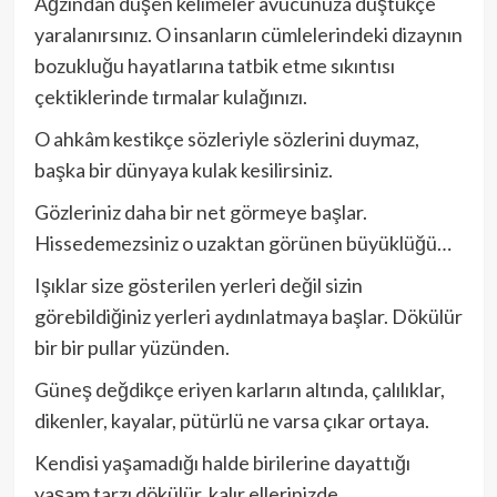
Ağzından düşen kelimeler avucunuza düştükçe
yaralanırsınız. O insanların cümlelerindeki dizaynın
bozukluğu hayatlarına tatbik etme sıkıntısı
çektiklerinde tırmalar kulağınızı.
O ahkâm kestikçe sözleriyle sözlerini duymaz,
başka bir dünyaya kulak kesilirsiniz.
Gözleriniz daha bir net görmeye başlar.
Hissedemezsiniz o uzaktan görünen büyüklüğü…
Işıklar size gösterilen yerleri değil sizin
görebildiğiniz yerleri aydınlatmaya başlar. Dökülür
bir bir pullar yüzünden.
Güneş değdikçe eriyen karların altında, çalılıklar,
dikenler, kayalar, pütürlü ne varsa çıkar ortaya.
Kendisi yaşamadığı halde birilerine dayattığı
yaşam tarzı dökülür, kalır ellerinizde.