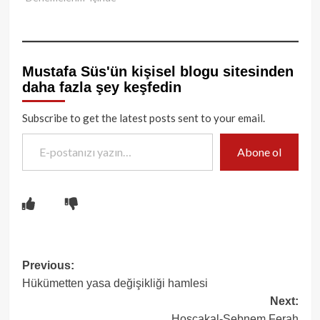
Mustafa Süs'ün kişisel blogu sitesinden
daha fazla şey keşfedin
Subscribe to get the latest posts sent to your email.
E-postanızı yazın…
Abone ol
Post
Previous:
Hükümetten yasa değişikliği hamlesi
navigation
Next:
Hoşçakal-Şebnem Ferah