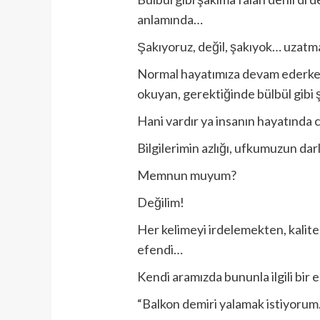
anlamında…
Şakıyoruz, değil, şakıyok… uzatma
Normal hayatımıza devam ederken 
okuyan, gerektiğinde bülbül gibi ş
Hani vardır ya insanın hayatında ci
Bilgilerimin azlığı, ufkumuzun d
Memnun muyum?
Değilim!
Her kelimeyi irdelemekten, kalit
efendi…
Kendi aramızda bununla ilgili bir e
“Balkon demiri yalamak istiyorum.