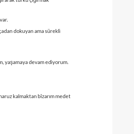
var.
kçadan dokuyan ama sürekli
dım, yaşamaya devam ediyorum.
 maruz kalmaktan bîzarım medet