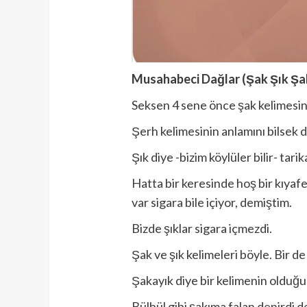
Musahabeci Dağlar (Şak Şık Şa
Seksen 4 sene önce şak kelimesini 
Şerh kelimesinin anlamını bilsek 
Şık diye -bizim köylüler bilir- tar
Hatta bir keresinde hoş bir kıyafe
var sigara bile içiyor, demiştim.
Bizde şıklar sigara içmezdi.
Şak ve şık kelimeleri böyle. Bir de
Şakayık diye bir kelimenin olduğu
Bülbül gibi şakıma falan denirdi d