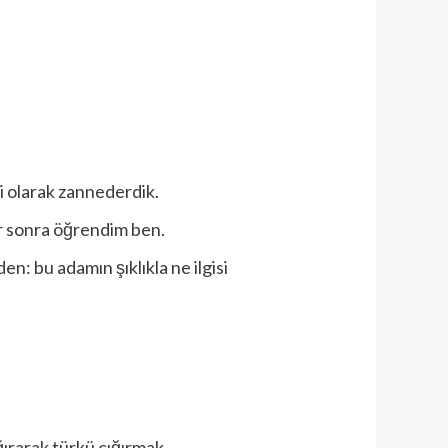
i olarak zannederdik.
lar sonra öğrendim ben.
n: bu adamın şıklıkla ne ilgisi
ağırarak türkü çığırmak