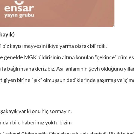
kayık)
biz kayısı meyvesini ikiye yarma olarak bilirdik.
de genelde MGK bildirisinin altına konulan “çekince” cümles
ikata bağlı insana deriz biz. Asıl anlamının şeyh olduğunu yıl
t giyen birine “şık” olmuşsun dediklerinde şaşırmış ve içimde
 şakayık var ki onu hiç sormayın.
ndan bile haberimiz yoktu bizim.
e “şakayık” bilmezdik. Olsa olsa şakıyok, denirdi. Birlikte b