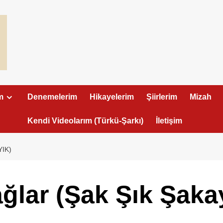
m
Denemelerim
Hikayelerim
Şiirlerim
Mizah
Kendi Videolarım (Türkü-Şarkı)
İletişim
IK)
lar (Şak Şık Şaka