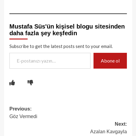
Mustafa Süs'ün kişisel blogu sitesinden
daha fazla şey keşfedin
Subscribe to get the latest posts sent to your email.
E-postanızı yazın…
Abone ol
Post
Previous:
Göz Vermedi
navigation
Next:
Azalan Kavgayla