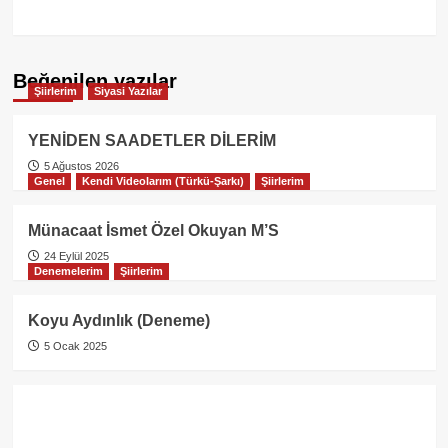
Beğenilen yazılar
Şiirlerim
Siyasi Yazılar
YENİDEN SAADETLER DİLERİM
5 Ağustos 2026
Genel
Kendi Videolarım (Türkü-Şarkı)
Şiirlerim
Münacaat İsmet Özel Okuyan M’S
24 Eylül 2025
Denemelerim
Şiirlerim
Koyu Aydınlık (Deneme)
5 Ocak 2025