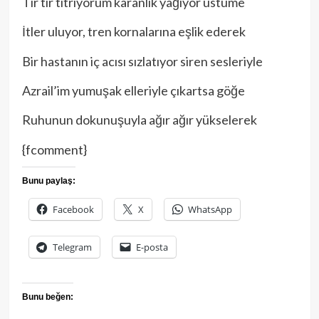
Tir tir titriyorum karanlık yağıyor üstüme
İtler uluyor, tren kornalarına eşlik ederek
Bir hastanın iç acısı sızlatıyor siren sesleriyle
Azrail’im yumuşak elleriyle çıkartsa göğe
Ruhunun dokunuşuyla ağır ağır yükselerek
{fcomment}
Bunu paylaş:
Facebook
X
WhatsApp
Telegram
E-posta
Bunu beğen: