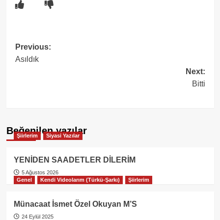
Post
Previous:
Asıldık
navigation
Next:
Bitti
Beğenilen yazılar
Şiirlerim
Siyasi Yazılar
YENİDEN SAADETLER DİLERİM
5 Ağustos 2026
Genel
Kendi Videolarım (Türkü-Şarkı)
Şiirlerim
Münacaat İsmet Özel Okuyan M’S
24 Eylül 2025