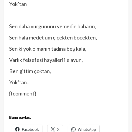
Yok’tan
Sen daha vurgununu yemedin baharın,
Sen hala medet um çiçekten böcekten,
Sen ki yok olmanın tadına beş kala,
Varlık felsefesi hayalleri ile avun,
Ben gittim çoktan,
Yok’tan…
{fcomment}
Bunu paylaş:
Facebook
X
WhatsApp