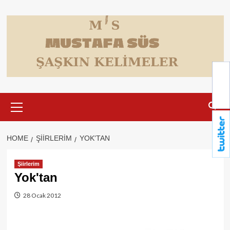
Skip
to
content
Primary
Menu
HOME
ŞIIRLERIM
YOK'TAN
Şiirlerim
Yok'tan
28 Ocak 2012