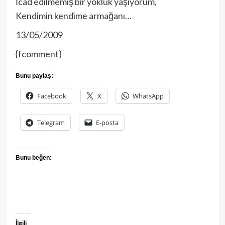
İcad edilmemiş bir yokluk yaşıyorum,
Kendimin kendime armağanı…
13/05/2009
{fcomment}
Bunu paylaş:
Facebook
X
WhatsApp
Telegram
E-posta
Bunu beğen:
İlgili