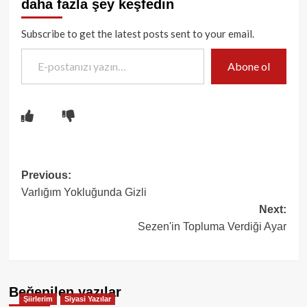
daha fazla şey keşfedin
Subscribe to get the latest posts sent to your email.
E-postanızı yazın…
Abone ol
Post
Previous:
Varlığım Yokluğunda Gizli
navigation
Next:
Sezen'in Topluma Verdiği Ayar
Beğenilen yazılar
Şiirlerim
Siyasi Yazılar