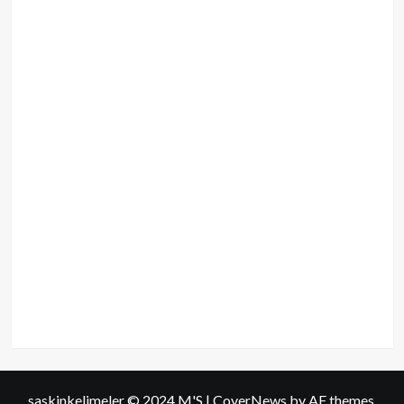
saskinkelimeler © 2024 M'S
|
CoverNews
by AF themes.