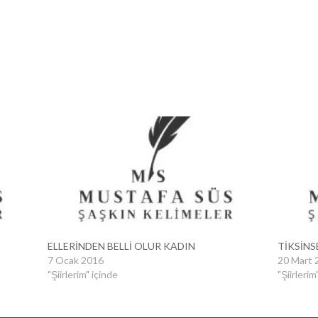
ELLERİNDEN BELLİ OLUR KADIN
TİKSİN
7 Ocak 2016
20 Mart 
"Şiirlerim" içinde
"Şiirlerim