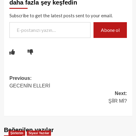
daha fazla şey keşfedin
Subscribe to get the latest posts sent to your email.
E-postanızı yazın…
Abone ol
Post
Previous:
GECENİN ELLERİ
navigation
Next:
ŞİİR Mİ?
Beğenilen yazılar
Şiirlerim
Siyasi Yazılar