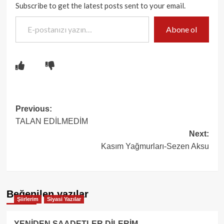
Subscribe to get the latest posts sent to your email.
E-postanızı yazın…
Abone ol
Post
Previous:
TALAN EDİLMEDİM
navigation
Next:
Kasım Yağmurları-Sezen Aksu
Beğenilen yazılar
Şiirlerim
Siyasi Yazılar
YENİDEN SAADETLER DİLERİM