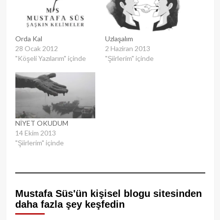
Orda Kal
Uzlaşalım
28 Ocak 2012
2 Haziran 2013
"Köşeli Yazılarım" içinde
"Şiirlerim" içinde
NİYET OKUDUM
14 Ekim 2013
"Şiirlerim" içinde
Mustafa Süs'ün kişisel blogu sitesinden
daha fazla şey keşfedin