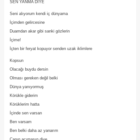
SEN YANMA DİYE
Seni alıyorum kendi iç dünyama
İçimden gelircesine
Duamdan akar gibi sanki gözlerin
İçime!
İçten bir feryat kopuyor senden uzak iklimlere
Kopsun
Olacağı buydu dersin
Olması gereken değil belki
Dünya yanıyormuş
Körükle giderim
Körüklerim hatta
İçinde sen varsan
Ben varsam
Ben belki daha az yanarım
Canın acımasın diye