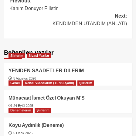
Post
Previous:
Kanım Donuyor Filistin
navigation
Next:
KENDİMDEN UTANDIM (ANLATI)
Beğenilen yazılar
Şiirlerim
Siyasi Yazılar
YENİDEN SAADETLER DİLERİM
5 Ağustos 2026
Genel
Kendi Videolarım (Türkü-Şarkı)
Şiirlerim
Münacaat İsmet Özel Okuyan M’S
24 Eylül 2025
Denemelerim
Şiirlerim
Koyu Aydınlık (Deneme)
5 Ocak 2025