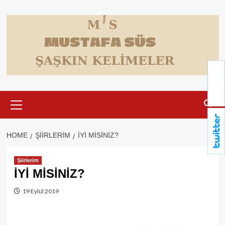
Skip
to
content
Primary
Menu
HOME
ŞIIRLERIM
İYİ MİSİNİZ?
Şiirlerim
İYİ MİSİNİZ?
19 Eylül 2019