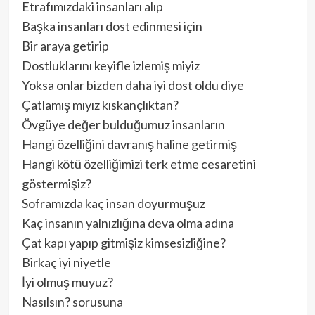
Etrafımızdaki insanları alıp
Başka insanları dost edinmesi için
Bir araya getirip
Dostluklarını keyifle izlemiş miyiz
Yoksa onlar bizden daha iyi dost oldu diye
Çatlamış mıyız kıskançlıktan?
Övgüye değer bulduğumuz insanların
Hangi özelliğini davranış haline getirmiş
Hangi kötü özelliğimizi terk etme cesaretini
göstermişiz?
Soframızda kaç insan doyurmuşuz
Kaç insanın yalnızlığına deva olma adına
Çat kapı yapıp gitmişiz kimsesizliğine?
Birkaç iyi niyetle
İyi olmuş muyuz?
Nasılsın? sorusuna