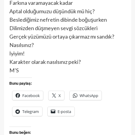
Farkına varamayacak kadar
Aptal olduğumuzu düşündük mü hiç?
Beslediğimiz nefretin dibinde boğuşurken
Dilimizden düşmeyen sevgi sözcükleri
Gerçek yüzümüzü ortaya çıkarmaz mı sandık?
Nasılsınız?
İyiyim!
Karakter olarak nasılsınız peki?
M’S
Bunu paylaş:
Facebook
X
WhatsApp
Telegram
E-posta
Bunu beğen: