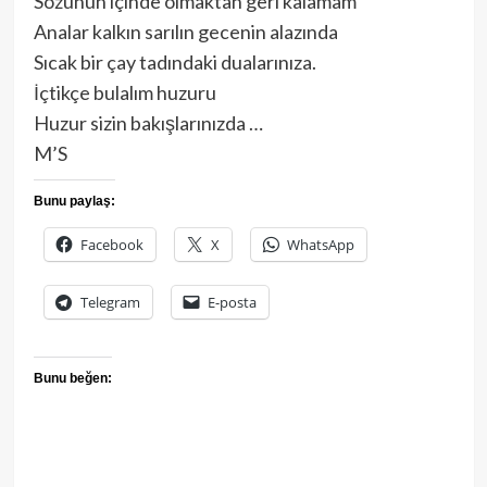
Sözünün içinde olmaktan geri kalamam
Analar kalkın sarılın gecenin alazında
Sıcak bir çay tadındaki dualarınıza.
İçtikçe bulalım huzuru
Huzur sizin bakışlarınızda …
M’S
Bunu paylaş:
Facebook
X
WhatsApp
Telegram
E-posta
Bunu beğen: