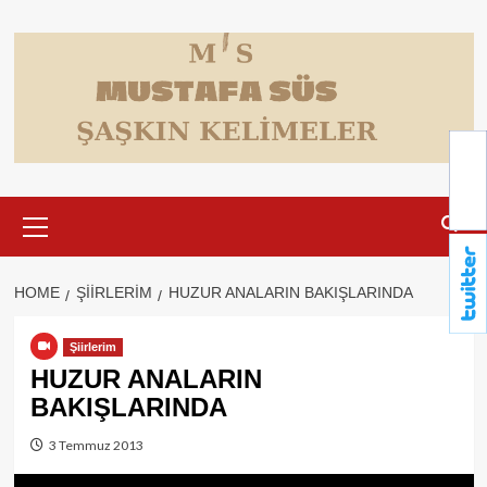
Skip
to
content
Primary
Menu
HOME
ŞIIRLERIM
HUZUR ANALARIN BAKIŞLARINDA
Şiirlerim
HUZUR ANALARIN
BAKIŞLARINDA
3 Temmuz 2013