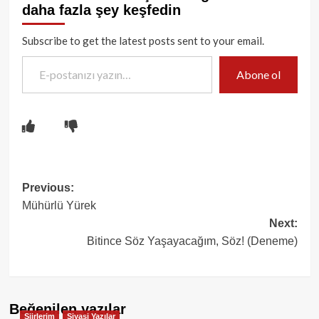
daha fazla şey keşfedin
Subscribe to get the latest posts sent to your email.
E-postanızı yazın…
Abone ol
Post
Previous:
Mühürlü Yürek
navigation
Next:
Bitince Söz Yaşayacağım, Söz! (Deneme)
Beğenilen yazılar
Şiirlerim
Siyasi Yazılar