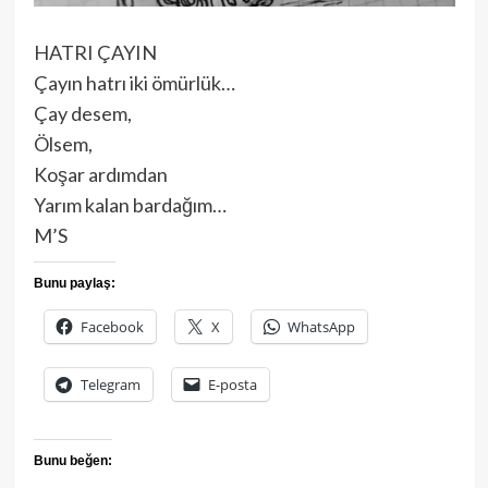
HATRI ÇAYIN
Çayın hatrı iki ömürlük…
Çay desem,
Ölsem,
Koşar ardımdan
Yarım kalan bardağım…
M’S
Bunu paylaş:
Facebook
X
WhatsApp
Telegram
E-posta
Bunu beğen: