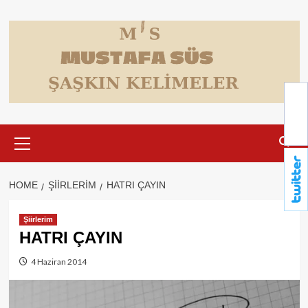
Skip
to
content
Primary
Menu
HOME
ŞIIRLERIM
HATRI ÇAYIN
Şiirlerim
HATRI ÇAYIN
4 Haziran 2014