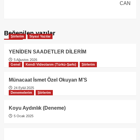
CAN
Beğenilen yazılar
Şiirlerim
Siyasi Yazılar
YENİDEN SAADETLER DİLERİM
5 Ağustos 2026
Genel
Kendi Videolarım (Türkü-Şarkı)
Şiirlerim
Münacaat İsmet Özel Okuyan M’S
24 Eylül 2025
Denemelerim
Şiirlerim
Koyu Aydınlık (Deneme)
5 Ocak 2025