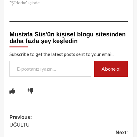
"Şiirlerim" içinde
Mustafa Süs'ün kişisel blogu sitesinden
daha fazla şey keşfedin
Subscribe to get the latest posts sent to your email.
E-postanızı yazın…
Abone ol
Post
Previous:
UĞULTU
navigation
Next: