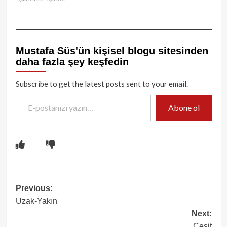
Mustafa Süs'ün kişisel blogu sitesinden
daha fazla şey keşfedin
Subscribe to get the latest posts sent to your email.
E-postanızı yazın…
Abone ol
Post
Previous:
Uzak-Yakın
navigation
Next:
Çeşit