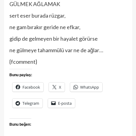
GÜLMEK AĞLAMAK
sert eser burada rüzgar,
ne gam bırakır geride ne efkar,
gidip de gelmeyen bir hayalet görürse
ne gülmeye tahammülü var ne de ağlar…
{fcomment}
Bunu paylaş:
Facebook
X
WhatsApp
Telegram
E-posta
Bunu beğen: