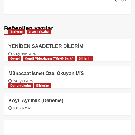
Beğenilen yazılar
Şiirlerim
Siyasi Yazılar
YENİDEN SAADETLER DİLERİM
5 Ağustos 2026
Genel
Kendi Videolarım (Türkü-Şarkı)
Şiirlerim
Münacaat İsmet Özel Okuyan M’S
24 Eylül 2025
Denemelerim
Şiirlerim
Koyu Aydınlık (Deneme)
5 Ocak 2025