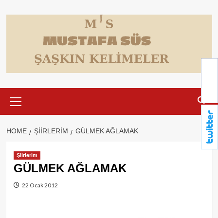
Skip
to
content
Primary
Menu
HOME
ŞIIRLERIM
GÜLMEK AĞLAMAK
Şiirlerim
GÜLMEK AĞLAMAK
22 Ocak 2012