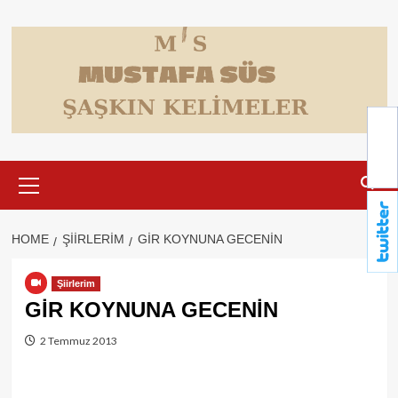
Skip
to
content
Primary
Menu
HOME
ŞIIRLERIM
GİR KOYNUNA GECENİN
Şiirlerim
GİR KOYNUNA GECENİN
2 Temmuz 2013