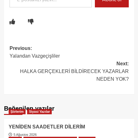
Post
Previous:
Yalandan Vazgeçişliler
navigation
Next:
HALKA GERÇEKLERİ BİLDİRECEK YAZARLAR
NEDEN YOK?
Beğenilen yazılar
Şiirlerim
Siyasi Yazılar
YENİDEN SAADETLER DİLERİM
5 Ağustos 2026