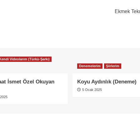
Ekmek Tekn
Kendi Videolarım (Türkü-Şarkı)
Denemelerim
Şiirlerim
at İsmet Özel Okuyan
Koyu Aydınlık (Deneme)
5 Ocak 2025
 2025