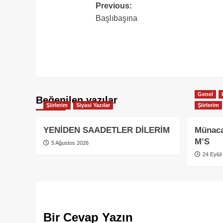
Post
Previous:
Başlıbaşına
navigation
Genel
Beğenilen yazılar
Şiirlerim
Siyasi Yazılar
Şiirlerim
YENİDEN SAADETLER DİLERİM
Münaca
M’S
5 Ağustos 2026
24 Eylül
Bir Cevap Yazın