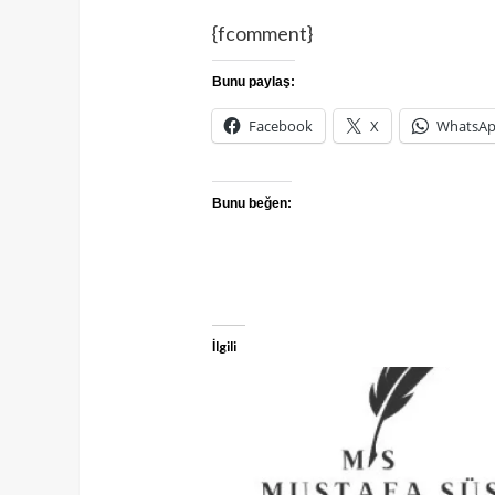
{fcomment}
Bunu paylaş:
Facebook
X
WhatsA
Bunu beğen:
İlgili