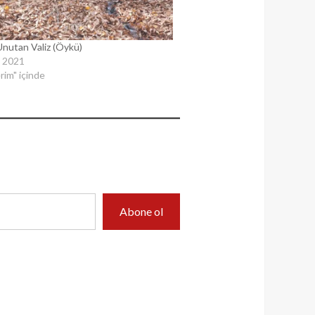
Unutan Valiz (Öykü)
 2021
rim" içinde
Abone ol