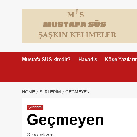
Skip
to
content
Mustafa SÜS kimdir?
Havadis
Köşe Yazıları
HOME
ŞIIRLERIM
GEÇMEYEN
Şiirlerim
Geçmeyen
10 Ocak 2012