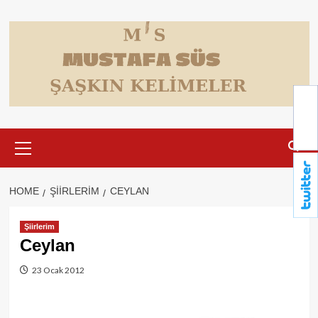
Skip
to
content
Primary
Menu
HOME
ŞIIRLERIM
CEYLAN
Şiirlerim
Ceylan
23 Ocak 2012