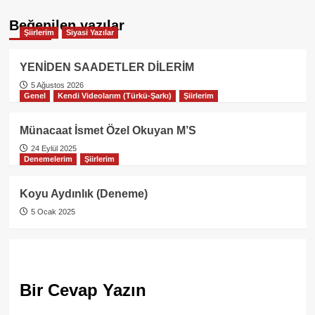
Beğenilen yazılar
Şiirlerim
Siyasi Yazılar
YENİDEN SAADETLER DİLERİM
5 Ağustos 2026
Genel
Kendi Videolarım (Türkü-Şarkı)
Şiirlerim
Münacaat İsmet Özel Okuyan M’S
24 Eylül 2025
Denemelerim
Şiirlerim
Koyu Aydınlık (Deneme)
5 Ocak 2025
Bir Cevap Yazın