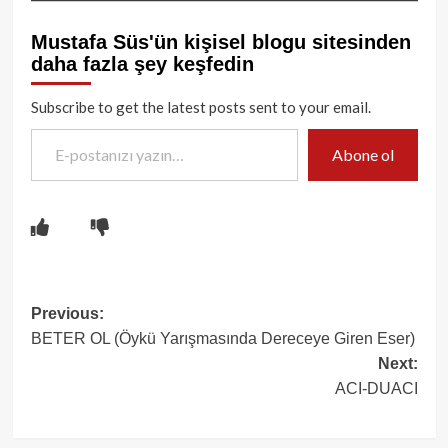
Mustafa Süs'ün kişisel blogu sitesinden
daha fazla şey keşfedin
Subscribe to get the latest posts sent to your email.
E-postanızı yazın…
Abone ol
Post
Previous:
BETER OL (Öykü Yarışmasında Dereceye Giren Eser)
navigation
Next:
ACI-DUACI