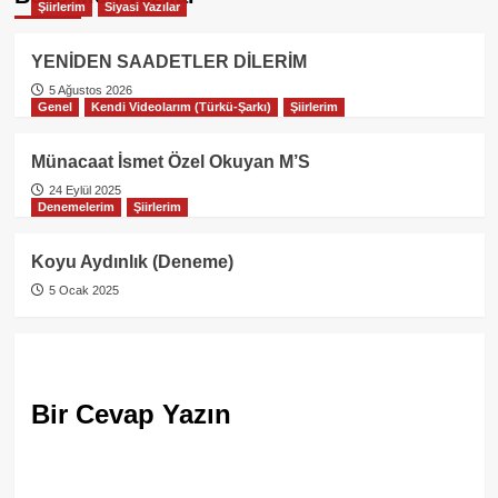
Şiirlerim
Siyasi Yazılar
YENİDEN SAADETLER DİLERİM
5 Ağustos 2026
Genel
Kendi Videolarım (Türkü-Şarkı)
Şiirlerim
Münacaat İsmet Özel Okuyan M’S
24 Eylül 2025
Denemelerim
Şiirlerim
Koyu Aydınlık (Deneme)
5 Ocak 2025
Bir Cevap Yazın