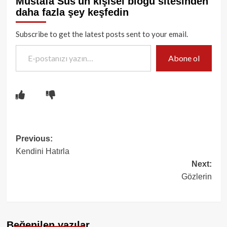
Mustafa Süs'ün kişisel blogu sitesinden
daha fazla şey keşfedin
Subscribe to get the latest posts sent to your email.
E-postanızı yazın…
Abone ol
Post
Previous:
Kendini Hatırla
navigation
Next:
Gözlerin
Beğenilen yazılar