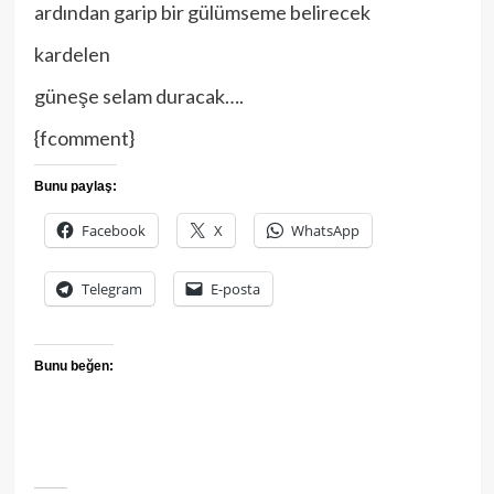
ardından garip bir gülümseme belirecek
kardelen
güneşe selam duracak….
{fcomment}
Bunu paylaş:
Facebook
X
WhatsApp
Telegram
E-posta
Bunu beğen: