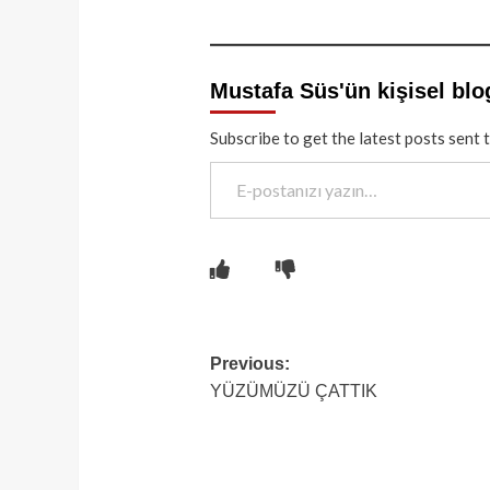
Mustafa Süs'ün kişisel blo
Subscribe to get the latest posts sent 
E-postanızı yazın…
Post
Previous:
YÜZÜMÜZÜ ÇATTIK
navigation