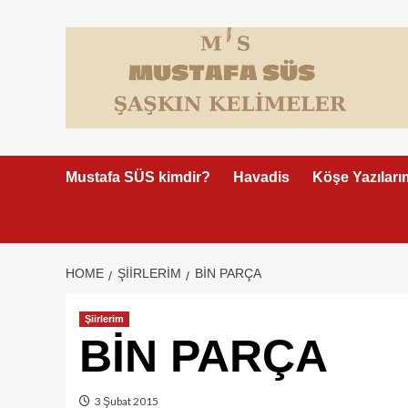
Skip
to
content
Mustafa SÜS kimdir?
Havadis
Köşe Yazıları
HOME
ŞIIRLERIM
BİN PARÇA
Şiirlerim
BİN PARÇA
3 Şubat 2015