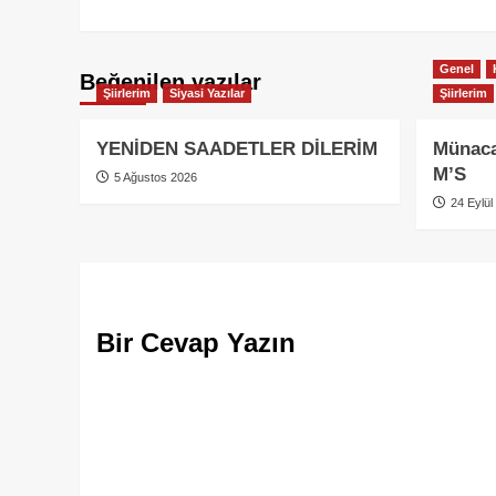
Genel
Beğenilen yazılar
Şiirlerim
Siyasi Yazılar
Şiirlerim
YENİDEN SAADETLER DİLERİM
Münaca
M’S
5 Ağustos 2026
24 Eylül
Bir Cevap Yazın