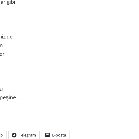
ar gibi
miz de
en
er
zi
p peşine…
pp
Telegram
E-posta