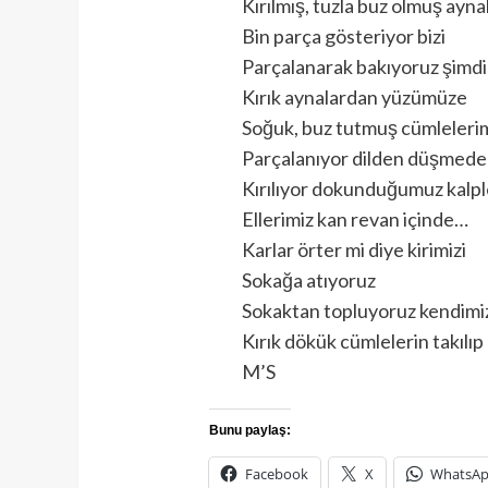
Kırılmış, tuzla buz olmuş aynal
Bin parça gösteriyor bizi
Parçalanarak bakıyoruz şimdi
Kırık aynalardan yüzümüze
Soğuk, buz tutmuş cümleleri
Parçalanıyor dilden düşmed
Kırılıyor dokunduğumuz kalpl
Ellerimiz kan revan içinde…
Karlar örter mi diye kirimizi
Sokağa atıyoruz
Sokaktan topluyoruz kendimi
Kırık dökük cümlelerin takılı
M’S
Bunu paylaş:
Facebook
X
WhatsA