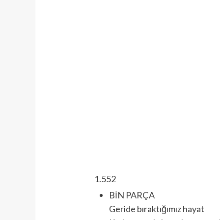
1.552
BİN PARÇA
Geride bıraktığımız hayat