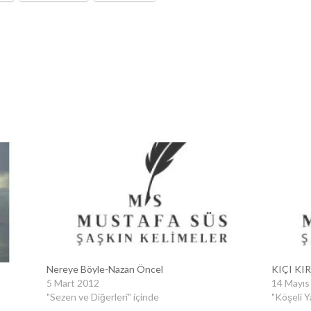
Nereye Böyle-Nazan Öncel
KIÇI KI
5 Mart 2012
14 Mayıs
"Sezen ve Diğerleri" içinde
"Köşeli Y