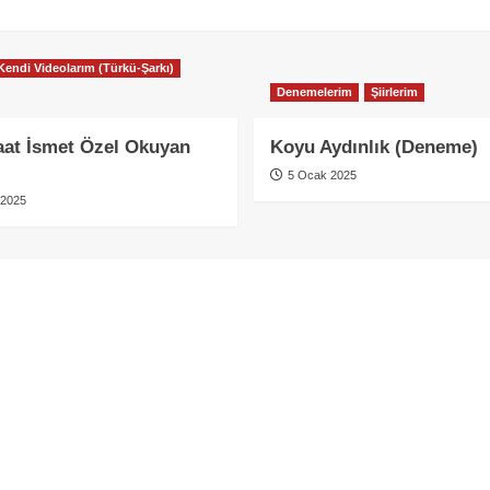
Kendi Videolarım (Türkü-Şarkı)
Denemelerim
Şiirlerim
at İsmet Özel Okuyan
Koyu Aydınlık (Deneme)
5 Ocak 2025
 2025