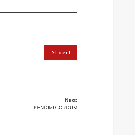
Abone ol
Next:
KENDİMİ GÖRDÜM