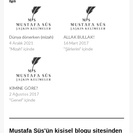
İlgili
Dünya dönerken (mizah)
ALLAK BULLAK!
4 Aralık 2021
16 Mart 2017
"Mizah" içinde
"Şiirlerim" içinde
KİMİNE GÖRE?
2 Ağustos 2017
"Genel" içinde
Mustafa Süs'ün kişisel blogu sitesinden