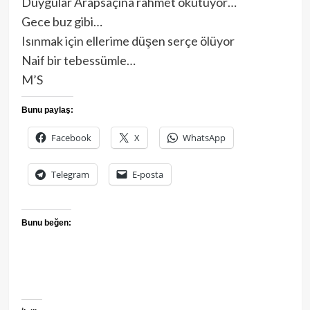
Duygular Arapsaçına rahmet okutuyor…
Gece buz gibi…
Isınmak için ellerime düşen serçe ölüyor
Naif bir tebessümle…
M’S
Bunu paylaş:
Facebook
X
WhatsApp
Telegram
E-posta
Bunu beğen: