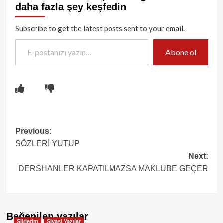
daha fazla şey keşfedin
Subscribe to get the latest posts sent to your email.
E-postanızı yazın…
Abone ol
Post
Previous:
SÖZLERİ YUTUP
navigation
Next:
DERSHANLER KAPATILMAZSA MAKLUBE GEÇER
Beğenilen yazılar
Şiirlerim
Siyasi Yazılar