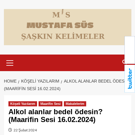
Skip
to
content
Primary
Menu
HOME
KÖŞELI YAZILARIM
ALKOL ALANLAR BEDEL ÖDESIN?
(MAARIFIN SESI 16.02.2024)
Köşeli Yazılarım
Maarifin Sesi
Makalelerim
Alkol alanlar bedel ödesin?
(Maarifin Sesi 16.02.2024)
22 Şubat 2024