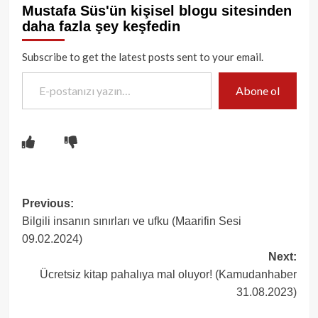
Mustafa Süs'ün kişisel blogu sitesinden
daha fazla şey keşfedin
Subscribe to get the latest posts sent to your email.
E-postanızı yazın…
Abone ol
Post
Previous:
Bilgili insanın sınırları ve ufku (Maarifin Sesi
navigation
09.02.2024)
Next:
Ücretsiz kitap pahalıya mal oluyor! (Kamudanhaber
31.08.2023)