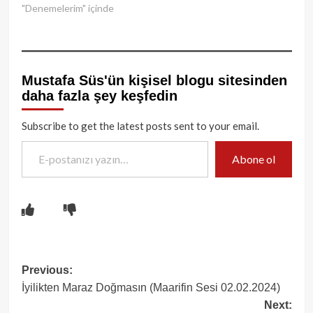
"Denemelerim" içinde
Mustafa Süs'ün kişisel blogu sitesinden
daha fazla şey keşfedin
Subscribe to get the latest posts sent to your email.
E-postanızı yazın…
Abone ol
Post
Previous:
İyilikten Maraz Doğmasın (Maarifin Sesi 02.02.2024)
navigation
Next: