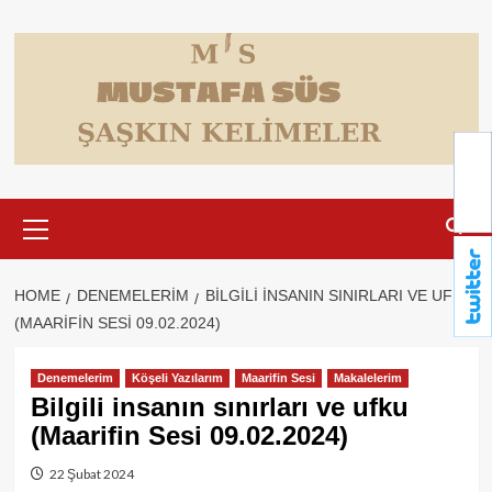
Skip
to
content
Primary
Menu
HOME
DENEMELERIM
BILGILI INSANIN SINIRLARI VE UFKU
(MAARIFIN SESI 09.02.2024)
Denemelerim
Köşeli Yazılarım
Maarifin Sesi
Makalelerim
Bilgili insanın sınırları ve ufku
(Maarifin Sesi 09.02.2024)
22 Şubat 2024