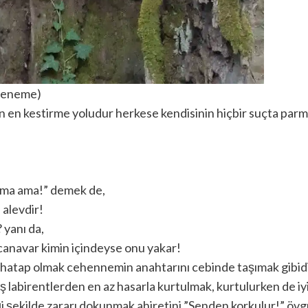
eneme)
n en kestirme yoludur herkese kendisinin hiçbir suçta parm
lma ama!” demek de,
 alevdir!
 yanı da,
canavar kimin içindeyse onu yakar!
hatap olmak cehennemin anahtarını cebinde taşımak gibidi
labirentlerden en az hasarla kurtulmak, kurtulurken de iyi
ği şekilde zararı dokunmak ahiretini ”Senden korkulur!” ö