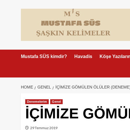
Skip
to
content
Mustafa SÜS kimdir?
Havadis
Köşe Yazıları
HOME
GENEL
İÇİMİZE GÖMÜLEN ÖLÜLER (DENEME
Denemelerim
Genel
İÇİMİZE GÖMÜ
29 Temmuz 2019