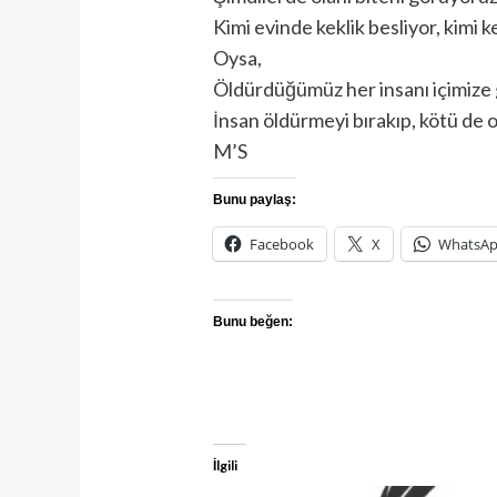
Kimi evinde keklik besliyor, kimi ke
Oysa,
Öldürdüğümüz her insanı içimize 
İnsan öldürmeyi bırakıp, kötü de 
M’S
Bunu paylaş:
Facebook
X
WhatsA
Bunu beğen:
İlgili