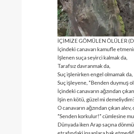
İÇİMİZE GÖMÜLEN ÖLÜLER (D
İçindeki canavarı kamufle etmeni
İşlenen suça seyirci kalmak da,
Tarafsız davranmak da,
Suç işlenirken engel olmamak da,
Suç işleyene, ”Benden duymuş o
İçindeki canavarın ağzından çıkan
İşin en kötü, güzel mi demeliydim?
O canavarın ağzından çıkan alev, 
”Senden korkulur!” cümlesine mu
Dünyada iken Arap saçına dönmüş 
etrafındaki insanlara hak etmedi