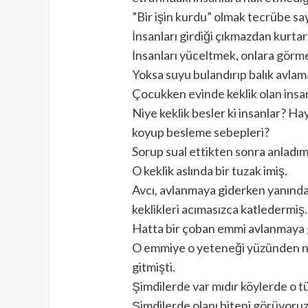
”Bir işin kurdu” olmak tecrübe say
İnsanları girdiği çıkmazdan kurt
İnsanları yüceltmek, onlara görme
Yoksa suyu bulandırıp balık avlam
Çocukken evinde keklik olan insa
Niye keklik besler ki insanlar? Hay
koyup besleme sebepleri?
Sorup sual ettikten sonra anladım 
O keklik aslında bir tuzak imiş.
Avcı, avlanmaya giderken yanında
keklikleri acımasızca katledermiş.
Hatta bir çoban emmi avlanmaya gi
O emmiye o yeteneği yüzünden ne 
gitmişti.
Şimdilerde var mıdır köylerde o t
Şimdilerde olanı biteni görüyoruz