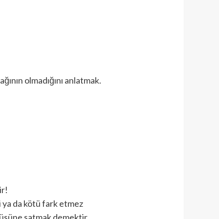
ağının olmadığını anlatmak.
r!
 ya da kötü fark etmez
vgüsüne satmak demektir.