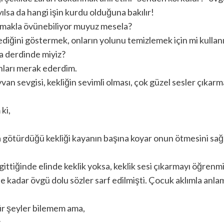
ılsa da hangi işin kurdu olduğuna bakılır!
armakla övünebiliyor muyuz mesela?
diğini göstermek, onların yolunu temizlemek için mi kullan
a derdinde miyiz?
nları merak ederdim.
van sevgisi, kekliğin sevimli olması, çok güzel sesler çıkarm
ki,
 götürdüğü kekliği kayanın başına koyar onun ötmesini sağ
ttiğinde elinde keklik yoksa, keklik sesi çıkarmayı öğrenmi
kadar övgü dolu sözler sarf edilmişti. Çocuk aklımla anl
ür şeyler bilemem ama,
.