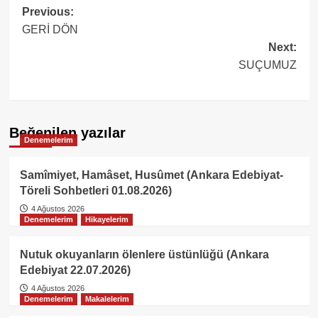
Post
Previous:
GERİ DÖN
navigation
Next:
SUÇUMUZ
Beğenilen yazılar
Denemelerim
Samîmiyet, Hamâset, Husûmet (Ankara Edebiyat-
Töreli Sohbetleri 01.08.2026)
4 Ağustos 2026
Denemelerim
Hikayelerim
Nutuk okuyanların ölenlere üstünlüğü (Ankara
Edebiyat 22.07.2026)
4 Ağustos 2026
Denemelerim
Makalelerim