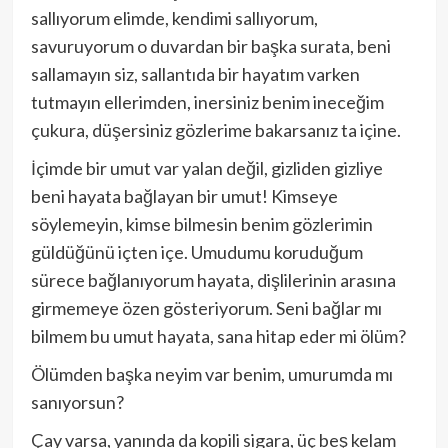
sallıyorum elimde, kendimi sallıyorum,
savuruyorum o duvardan bir başka surata, beni
sallamayın siz, sallantıda bir hayatım varken
tutmayın ellerimden, inersiniz benim ineceğim
çukura, düşersiniz gözlerime bakarsanız ta içine.
İçimde bir umut var yalan değil, gizliden gizliye
beni hayata bağlayan bir umut! Kimseye
söylemeyin, kimse bilmesin benim gözlerimin
güldüğünü içten içe. Umudumu koruduğum
sürece bağlanıyorum hayata, dişlilerinin arasına
girmemeye özen gösteriyorum. Seni bağlar mı
bilmem bu umut hayata, sana hitap eder mi ölüm?
Ölümden başka neyim var benim, umurumda mı
sanıyorsun?
Çay varsa, yanında da kopili sigara, üç beş kelam