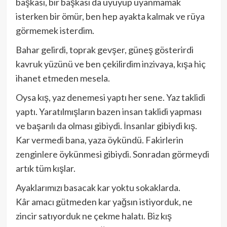
başkası, bir başkası da uyuyup uyanmamak
isterken bir ömür, ben hep ayakta kalmak ve rüya
görmemek isterdim.
Bahar gelirdi, toprak gevşer, güneş gösterirdi
kavruk yüzünü ve ben çekilirdim inzivaya, kışa hiç
ihanet etmeden mesela.
Oysa kış, yaz denemesi yaptı her sene. Yaz taklidi
yaptı. Yaratılmışların bazen insan taklidi yapması
ve başarılı da olması gibiydi. İnsanlar gibiydi kış.
Kar vermedi bana, yaza öykündü. Fakirlerin
zenginlere öykünmesi gibiydi. Sonradan görmeydi
artık tüm kışlar.
Ayaklarımızı basacak kar yoktu sokaklarda.
Kâr amacı gütmeden kar yağsın istiyorduk, ne
zincir satıyorduk ne çekme halatı. Biz kış