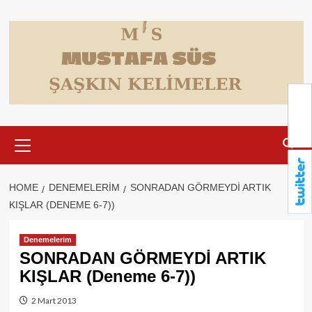
Skip
to
content
Primary
Menu
HOME
DENEMELERIM
SONRADAN GÖRMEYDİ ARTIK
KIŞLAR (DENEME 6-7))
Denemelerim
SONRADAN GÖRMEYDİ ARTIK
KIŞLAR (Deneme 6-7))
2 Mart 2013