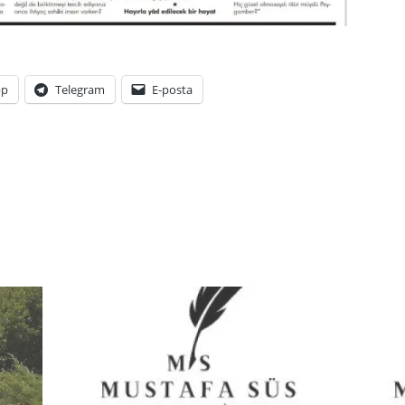
pp
Telegram
E-posta