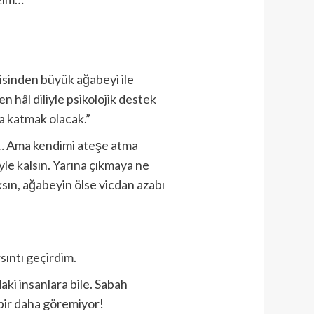
disinden büyük ağabeyi ile
n hâl diliyle psikolojik destek
ma katmak olacak.”
… Ama kendimi ateşe atma
le kalsın. Yarına çıkmaya ne
ksın, ağabeyin ölse vicdan azabı
sıntı geçirdim.
ki insanlara bile. Sabah
 bir daha göremiyor!