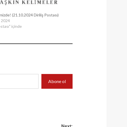
mizde! (21.10.2024 Diriliş Postası)
 2024
ostası" içinde
Abone ol
Next: