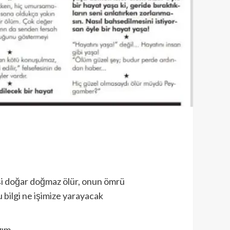
misi doğar doğmaz ölür, onun ömrü
 bilgi ne işimize yarayacak
âzım…