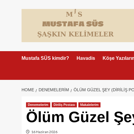
Skip
to
content
Mustafa SÜS kimdir?
Havadis
Köşe Yazıları
HOME
DENEMELERIM
ÖLÜM GÜZEL ŞEY (DIRILIŞ PO
Denemelerim
Diriliş Postası
Makalelerim
Ölüm Güzel Şey 
16 Haziran 2026