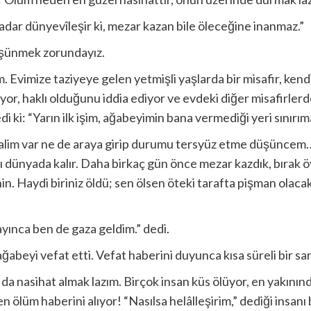
kadar dünyevîleşir ki, mezar kazan bile öleceğine inanmaz.”
şünmek zorundayız.
. Evimize taziyeye gelen yetmişli yaşlarda bir misafir, ken
yor, haklı olduğunu iddia ediyor ve evdeki diğer misafirlerde
di ki: “Yarın ilk işim, ağabeyimin bana vermediği yeri sınırı
alim var ne de araya girip durumu tersyüz etme düşüncem
dünyada kalır. Daha birkaç gün önce mezar kazdık, bırak öy
n. Haydi biriniz öldü; sen ölsen öteki tarafta pişman olaca
yınca ben de gaza geldim.” dedi.
ağabeyi vefat etti. Vefat haberini duyunca kısa süreli bir sar
 nasihat almak lazım. Birçok insan küs ölüyor, en yakınında
 ölüm haberini alıyor! “Nasılsa helâlleşirim,” dediği insanı