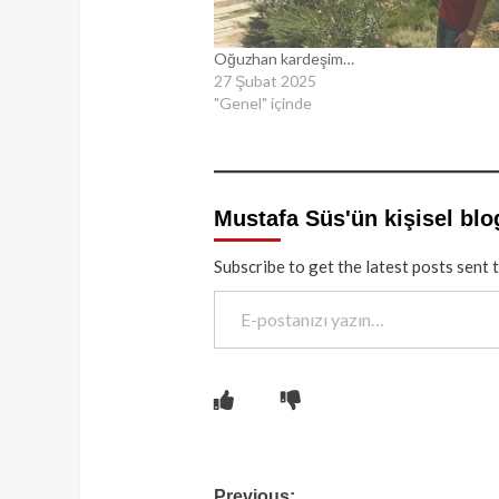
Oğuzhan kardeşim…
27 Şubat 2025
"Genel" içinde
Mustafa Süs'ün kişisel blo
Subscribe to get the latest posts sent 
E-postanızı yazın…
Previous: