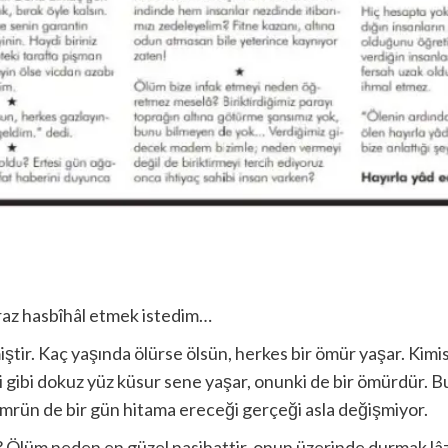
iraz hasbîhâl etmek istedim…
miştir. Kaç yaşında ölürse ölsün, herkes bir ömür yaşar. Ki
i gibi dokuz yüz küsur sene yaşar, onunki de bir ömürdür. Bu
rün de bir gün hitama ereceği gerçeği asla değişmiyor.
? Ölüm neden en güzel nasihattir, onun üzerinde durmak l