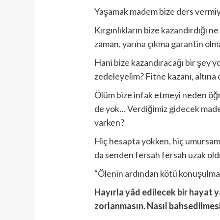
Yaşamak madem bize ders vermiy
Kırgınlıkların bize kazandırdığı n
zaman, yarına çıkma garantin ol
Hani bize kazandıracağı bir şey y
zedeleyelim? Fitne kazanı, altına
Ölüm bize infak etmeyi neden öğr
de yok… Verdiğimiz gidecek madem 
varken?
Hiç hesapta yokken, hiç umursama
da senden fersah fersah uzak ol
“Ölenin ardından kötü konuşulmaz, ö
Hayırla yâd edilecek bir hayat y
zorlanmasın. Nasıl bahsedilmesi