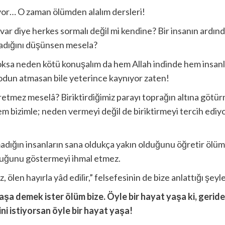
or… O zaman ölümden alalım dersleri!
e var diye herkes sormalı değil mi kendine? Bir insanın ard
madığını düşünsen mesela?
oksa neden kötü konuşalım da hem Allah indinde hem insanla
 odun atmasan bile yeterince kaynıyor zaten!
etmez meselâ? Biriktirdiğimiz parayı toprağın altına götü
bizimle; neden vermeyi değil de biriktirmeyi tercih ediyor
dığın insanların sana oldukça yakın olduğunu öğretir ölüm.
duğunu göstermeyi ihmal etmez.
len hayırla yâd edilir,” felsefesinin de bize anlattığı şeyle
aşa demek ister ölüm bize. Öyle bir hayat yaşa ki, geride
ni istiyorsan öyle bir hayat yaşa!