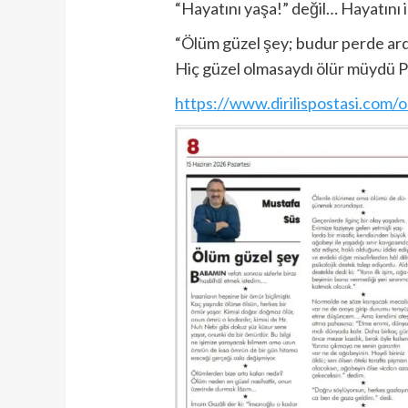
“Hayatını yaşa!” değil… Hayatını i
“Ölüm güzel şey; budur perde a
Hiç güzel olmasaydı ölür müydü
https://www.dirilispostasi.com/