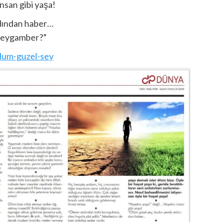
nsan gibi yaşa!
rdından haber…
 Peygamber?”
olum-guzel-sey