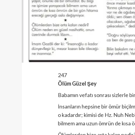
247
Ölüm Güzel Şey
Babamın vefatı sonrası sizlerle b
İnsanların hepsine bir ömür biçil
o kadardır; kimisi de Hz. Nuh Neb
bilmem ama uzun ömrün de kısa öm
Ölümlerden bize arta kalan nedir