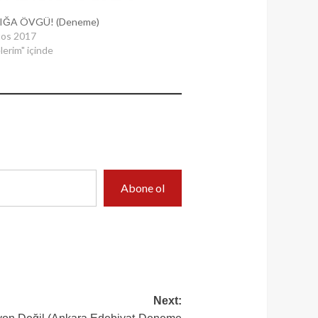
IĞA ÖVGÜ! (Deneme)
tos 2017
erim" içinde
Abone ol
Next: