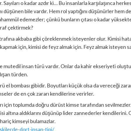
 Sayıları o kadar azdır ki… Bu insanlarla karşılaşınca herkes 
ını düşünen bile vardır. Hem rol yaptığını düşünürler hem d
ammül edemezler; çünkü bunların çıtası o kadar yüksekted
ğraf çektirmek?
trafına akbaba gibi çöreklenmek isteyenler olur. Kimisi hata
kapmak için, kimisi de feyz almak için. Feyz almak isteyen s
de mutedil insan türü vardır. Onlar da kahir ekseriyeti oluş
lışan türden.
ürü el bombası gibidir. Boyutları küçük olsa da vereceği zara
nseler de en çok zararı kendilerine verirler.
 için toplumda doğru dürüst kimse tarafından sevilmezler.
isi altına aldıklarını düşünüp lider zannederler kendilerini
hariç kimseyi bulamazlar.
skilerde-dort-insan-tipi/