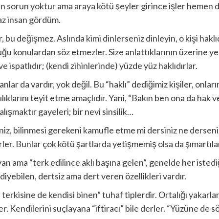
uyken sorun yoktur ama araya kötü şeyler girince işler hemen
 az insan gördüm.
 bu değişmez. Aslında kimi dinlerseniz dinleyin, o kişi haklıd
ğu konulardan söz etmezler. Size anlattıklarının üzerine y
e ispatlıdır; (kendi zihinlerinde) yüzde yüz haklıdırlar.
nlar da vardır, yok değil. Bu “haklı” dediğimiz kişiler, onları
lılıklarını teyit etme amaçlıdır. Yani, “Bakın ben ona da hak 
lışmaktır gayeleri; bir nevi sinsilik…
niz, bilinmesi gerekeni kamufle etme mi dersiniz ne derseni
rler. Bunlar çok kötü şartlarda yetişmemiş olsa da şımartıla
 ama “terk edilince aklı başına gelen”, genelde her istediği
diyebilen, dertsiz ama dert veren özellikleri vardır.
 terkisine de kendisi binen” tuhaf tiplerdir. Ortalığı yakarl
r. Kendilerini suçlayana “iftiracı” bile derler. “Yüzüne de 