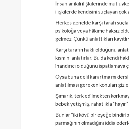
İnsanlar ikili ilişkilerinde mutl
ilişkilerde kendisini suçlayan çok
Herkes genelde karşı tarafı suçlar,
psikoloğa veya hâkime haksız oldu
gelmez. Çünkü anlattıkları kayıtlı v
Karşı tarafın haklı olduğunu anlata
kısmını anlatırlar. Bu da kendi hak
inandırıcı olduğunu ispatlamaya ça
Oysa buna delil karartma mı dersi
anlatılması gereken konuları gizle
Şımarık, terk edilmekten korkmayan
bebek yetişmiş, rahatlıkla “hayır” 
Bunlar “iki köyü bir eşeğe bindirip
parmağının olmadığını iddia ederle