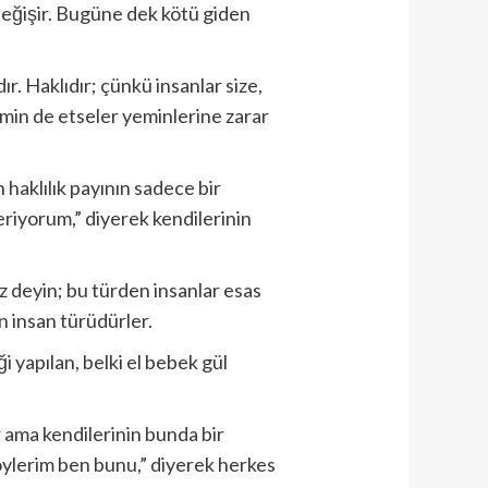
 değişir. Bugüne dek kötü giden
ır. Haklıdır; çünkü insanlar size,
emin de etseler yeminlerine zarar
n haklılık payının sadece bir
veriyorum,” diyerek kendilerinin
z deyin; bu türden insanlar esas
n insan türüdürler.
 yapılan, belki el bebek gül
ar ama kendilerinin bunda bir
söylerim ben bunu,” diyerek herkes