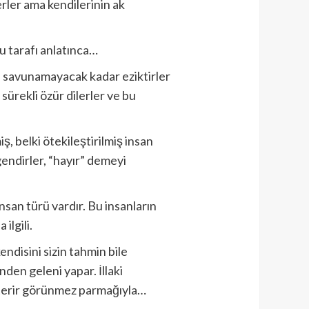
rler ama kendilerinin ak
ğu tarafı anlatınca…
ini savunamayacak kadar eziktirler
sürekli özür dilerler ve bu
, belki ötekileştirilmiş insan
gendirler, “hayır” demeyi
insan türü vardır. Bu insanların
ilgili.
endisini sizin tahmin bile
den geleni yapar. İllaki
gösterir görünmez parmağıyla…