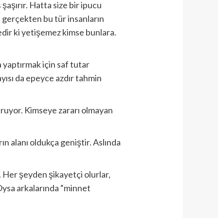
şaşırır. Hatta size bir ipucu
e gerçekten bu tür insanların
ir ki yetişemez kimse bunlara.
 yaptırmak için saf tutar
ayısı da epeyce azdır tahmin
turuyor. Kimseye zararı olmayan
rın alanı oldukça geniştir. Aslında
 Her şeyden şikayetçi olurlar,
. Oysa arkalarında “minnet