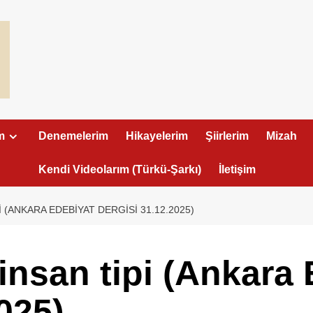
m
Denemelerim
Hikayelerim
Şiirlerim
Mizah
Kendi Videolarım (Türkü-Şarkı)
İletişim
I (ANKARA EDEBIYAT DERGISI 31.12.2025)
t insan tipi (Ankara
025)