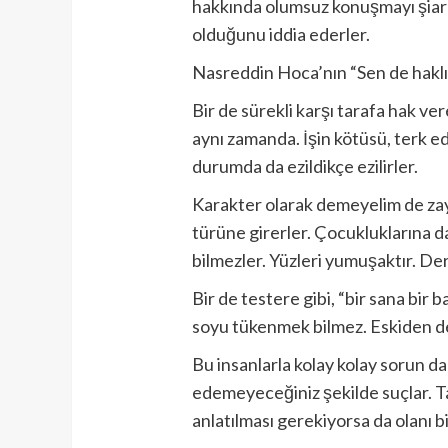
hakkında olumsuz konuşmayı şiar e
olduğunu iddia ederler.
Nasreddin Hoca’nın “Sen de haklısı
Bir de sürekli karşı tarafa hak ve
aynı zamanda. İşin kötüsü, terk ed
durumda da ezildikçe ezilirler.
Karakter olarak demeyelim de zayıf
türüne girerler. Çocukluklarına da
bilmezler. Yüzleri yumuşaktır. De
Bir de testere gibi, “bir sana bir 
soyu tükenmek bilmez. Eskiden de v
Bu insanlarla kolay kolay sorun da 
edemeyeceğiniz şekilde suçlar. Ta
anlatılması gerekiyorsa da olanı b