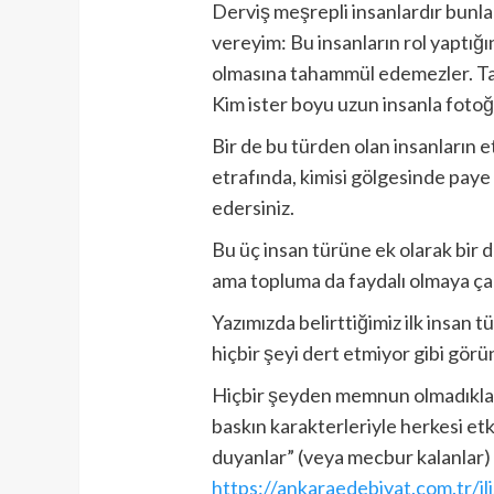
Derviş meşrepli insanlardır bunlar.
vereyim: Bu insanların rol yaptığ
olmasına tahammül edemezler. Tah
Kim ister boyu uzun insanla foto
Bir de bu türden olan insanların e
etrafında, kimisi gölgesinde paye 
edersiniz.
Bu üç insan türüne ek olarak bir 
ama topluma da faydalı olmaya ça
Yazımızda belirttiğimiz ilk insan t
hiçbir şeyi dert etmiyor gibi görü
Hiçbir şeyden memnun olmadıkları
baskın karakterleriyle herkesi etk
duyanlar” (veya mecbur kalanlar) 
https://ankaraedebiyat.com.tr/ili