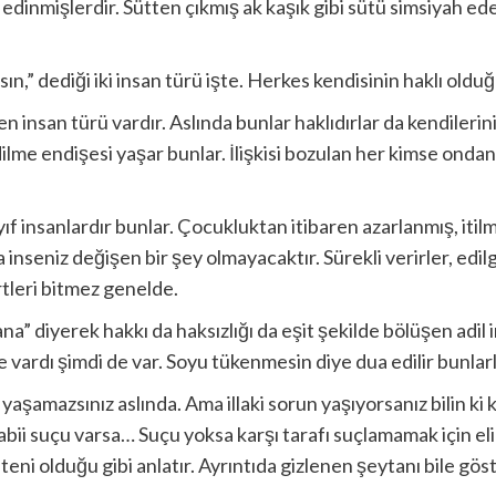
dinmişlerdir. Sütten çıkmış ak kaşık gibi sütü simsiyah ede
n,” dediği iki insan türü işte. Herkes kendisinin haklı oldu
ren insan türü vardır. Aslında bunlar haklıdırlar da kendiler
ilme endişesi yaşar bunlar. İlişkisi bozulan her kimse ondan 
 insanlardır bunlar. Çocukluktan itibaren azarlanmış, itilmiş
 inseniz değişen bir şey olmayacaktır. Sürekli verirler, edil
rtleri bitmez genelde.
bana” diyerek hakkı da haksızlığı da eşit şekilde bölüşen adil 
ardı şimdi de var. Soyu tükenmesin diye dua edilir bunlarla 
yaşamazsınız aslında. Ama illaki sorun yaşıyorsanız bilin ki k
bii suçu varsa… Suçu yoksa karşı tarafı suçlamamak için elin
iteni olduğu gibi anlatır. Ayrıntıda gizlenen şeytanı bile 