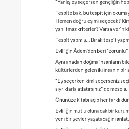
“Yanlış eş seçersen gençliğin he
Tespite bak, bu tespit için okum
Hemen doğru eş mi seçecek? Kim eş
yanıltmaz kriterler? Varsa verin 
Tespit yapmış… Bırak tespit yapma
Evliliğin Âdem’den beri “zorunlu”
Aynı anadan doğma insanların bile 
kültürlerden gelen iki insanın bi
“Eş seçerken kimi seçerseniz seçi
sıyrıklarla atlatırsınız” de mesela.
Önünüze kitabı açıp her farklı d
Evliliğin mutlu olunacak bir kuru
yeni bir şeyler yaşatacağını anlat