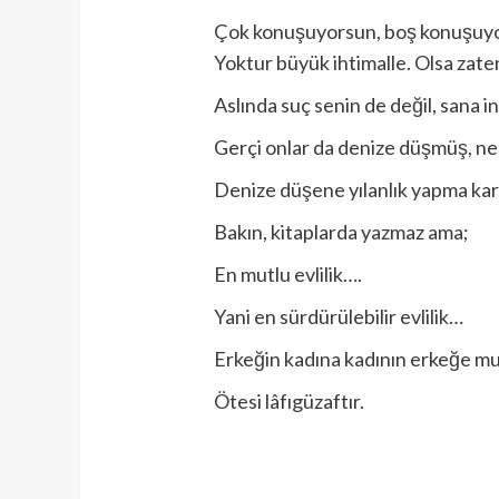
Çok konuşuyorsun, boş konuşuyorsu
Yoktur büyük ihtimalle. Olsa zaten
Aslında suç senin de değil, sana i
Gerçi onlar da denize düşmüş, ne
Denize düşene yılanlık yapma ka
Bakın, kitaplarda yazmaz ama;
En mutlu evlilik….
Yani en sürdürülebilir evlilik…
Erkeğin kadına kadının erkeğe mu
Ötesi lâfıgüzaftır.