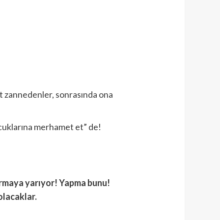
et zannedenler, sonrasında ona
ocuklarına merhamet et” de!
ayırmaya yarıyor! Yapma bunu!
olacaklar.