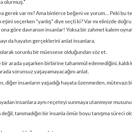
ba olurmuş.”
aya gerek var mı? Ama binlerce beğeni ve yorum… Peki bu t
ini seçerken “yanlış” diye seçti ki? Var mı elinizde doğru
ki ona göre davransın insanlar! Yoksa bir zahmet kalem oyna
yı da hayatın gerçeklerini anlat insanlara.
 olarak sorunlu bir müessese olduğundan söz et.
bir arada yaşarken birbirine tahammül edemediğini, kaldı ki 
r arada sorunsuz yaşayamayacağını anlat.
n, diğer insanların yaşadığı hayata özenmeden, mütevazı bir 
ünyadan insanlara aynı reçeteyi sunmaya utanmıyor musunu
m değil, tanımadığın bir insanla ömür boyu tanışma süreci 
.