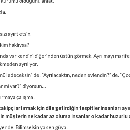
l kurumu olduğunu anlat.
la.
ızı ayırt etsin.
 kim haklıysa?
sında var kendini diğerinden üstün görmek. Ayrılmayı marif
ekmeden ayrılıyor.
ül edeceksin” de! “Ayrılacaktın, neden evlendin?” de. “Ç
er mi var?” diyorsun…
yırmaya çalışma!
kipçi artırmak için dile getirdiğin tespitler insanları 
in müşterin ne kadar az olursa insanlar o kadar huzurlu 
yende. Bilimselsin ya sen güya!