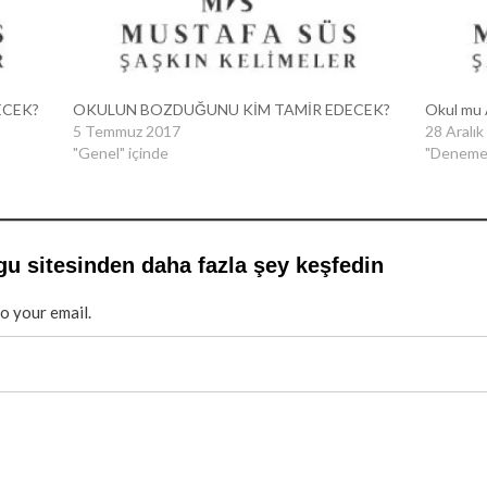
ECEK?
OKULUN BOZDUĞUNU KİM TAMİR EDECEK?
Okul mu A
5 Temmuz 2017
28 Aralık
"Genel" içinde
"Denemel
gu sitesinden daha fazla şey keşfedin
to your email.