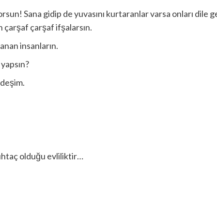
n! Sana gidip de yuvasını kurtaranlar varsa onları dile get
 çarşaf çarşaf ifşalarsın.
nanan insanların.
 yapsın?
rdeşim.
htaç olduğu evliliktir…