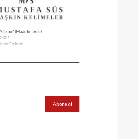
ile mi? (Maarifin Sesi)
 2021
erim" içinde
Abone ol