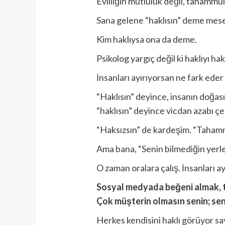
Evliliğin mutluluk değil, tahammü
Sana gelene “haklısın” deme mese
Kim haklıysa ona da deme.
Psikolog yargıç değil ki haklıyı haks
İnsanları ayırıyorsan ne fark eder
“Haklısın” deyince, insanın doğa
“haklısın” deyince vicdan azabı ç
“Haksızsın” de kardeşim. “Tahamm
Ama bana, “Senin bilmediğin yerl
O zaman oralara çalış. İnsanları a
Sosyal medyada beğeni almak, ta
Çok müşterin olmasın senin; sen
Herkes kendisini haklı görüyor sa