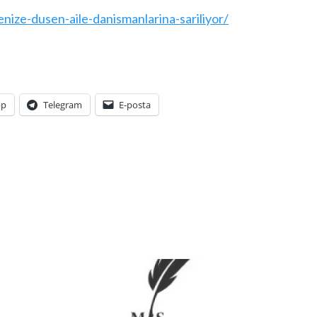
nize-dusen-aile-danismanlarina-sariliyor/
pp
Telegram
E-posta