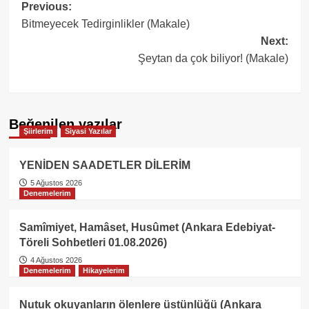
Post
Previous:
Bitmeyecek Tedirginlikler (Makale)
navigation
Next:
Şeytan da çok biliyor! (Makale)
Beğenilen yazılar
Şiirlerim
Siyasi Yazılar
YENİDEN SAADETLER DİLERİM
5 Ağustos 2026
Denemelerim
Samîmiyet, Hamâset, Husûmet (Ankara Edebiyat-
Töreli Sohbetleri 01.08.2026)
4 Ağustos 2026
Denemelerim
Hikayelerim
Nutuk okuyanların ölenlere üstünlüğü (Ankara