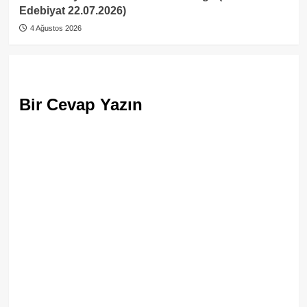
Edebiyat 22.07.2026)
4 Ağustos 2026
Bir Cevap Yazın