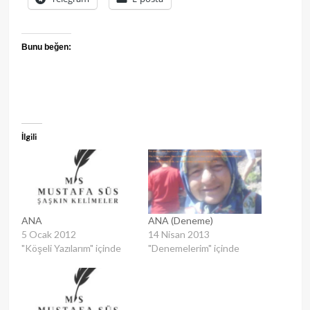
Bunu beğen:
İlgili
ANA
ANA (Deneme)
5 Ocak 2012
14 Nisan 2013
"Köşeli Yazılarım" içinde
"Denemelerim" içinde