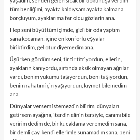
yaşadım, senden gelen sıcak bir dokunuşa verdim
tüm benliğimi, ayakta kaldıysam ayakta kalmana
borçluyum, ayaklarıma fer oldu gözlerin ana.
Hep seni büyüttüm içimde, gizli bir oda yaptım
sana kocaman, içine en konforlu eşyalar
biriktirdim, gel otur diyemedim ana.
Üşürken gördüm seni, tir tir titriyordun, ellerin,
ayakların kanıyordu, sırtında eksik olmayan ağrılar
vardı, benim yükümü taşıyordun, beni taşıyordun,
benim rahatım için yaşıyordun, kıymet bilemedim
ana.
Dünyalar versem istemezdin bilirim, dünyaları
getirsem ayağına, iterdin elinin tersiyle, canımı bile
veririm dedim de, bir kucaklama veremedim sana,
bir demli çay, kendi ellerimle sunamadım sana, beni