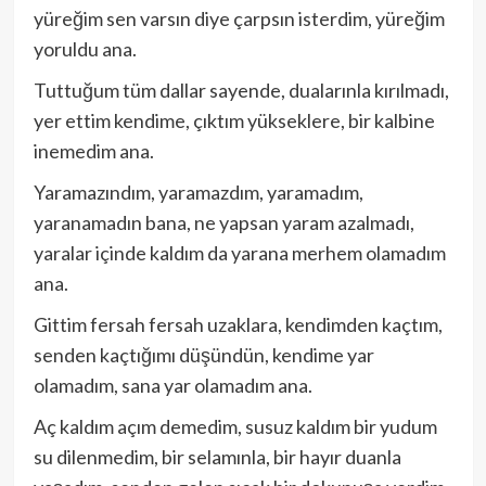
yüreğim sen varsın diye çarpsın isterdim, yüreğim
yoruldu ana.
Tuttuğum tüm dallar sayende, dualarınla kırılmadı,
yer ettim kendime, çıktım yükseklere, bir kalbine
inemedim ana.
Yaramazındım, yaramazdım, yaramadım,
yaranamadın bana, ne yapsan yaram azalmadı,
yaralar içinde kaldım da yarana merhem olamadım
ana.
Gittim fersah fersah uzaklara, kendimden kaçtım,
senden kaçtığımı düşündün, kendime yar
olamadım, sana yar olamadım ana.
Aç kaldım açım demedim, susuz kaldım bir yudum
su dilenmedim, bir selamınla, bir hayır duanla