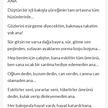
ANA
Düştün bir içli bakışla yüreğimin tam ortasına tüm
hüzünlerinle…
Gözlerini esirgeme diyecektim, bakmaya takatim
yok ana!
Sür gitsin ne varsa dağa bayıra, sür, gitme sen
peşinden, sızlayan ayaklarını yorma boşu boşuna…
Hep benim için çalıştın, bana eskittin tüm ömrünü,
ben sana sıcak bir sarılma hediye edemedim ana…
Oğlum dedin, kuzum dedin, can verdin, canına can
olamadım ana…
Eskitirler seni, yorarlar seni, tüketirler ömrünü
dedin, kulak verip dinleyemedim ana.
Her bakışında hayat vardı, hayat katardı bana,