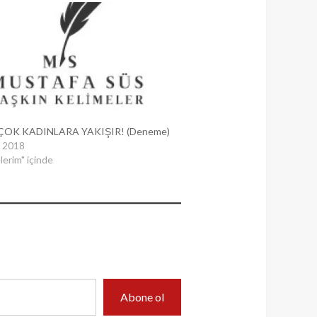
ÇOK KADINLARA YAKIŞIR! (Deneme)
 2018
erim" içinde
Abone ol