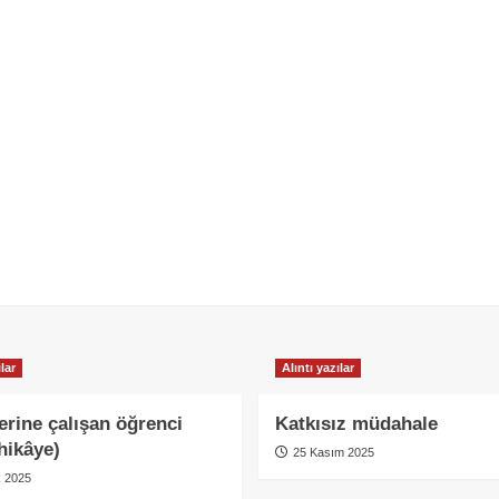
lar
Alıntı yazılar
erine çalışan öğrenci
Katkısız müdahale
 hikâye)
25 Kasım 2025
k 2025