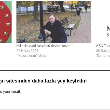
Milletimiz adil ve güçlü devleti sever I
AŞK EN 
24 Nisan 2024
28 Şubat
"Makalelerim" içinde
"Denemel
gu sitesinden daha fazla şey keşfedin
to your email.