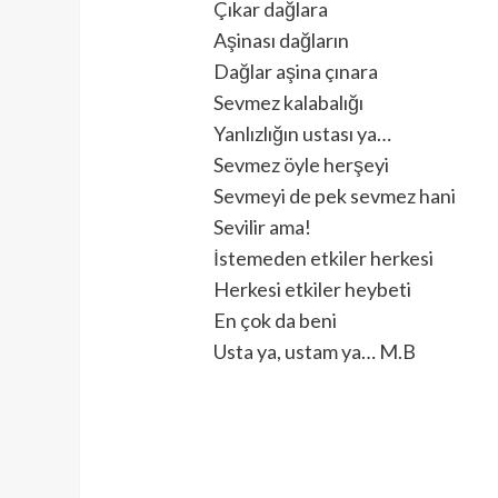
Çıkar dağlara
Aşinası dağların
Dağlar aşina çınara
Sevmez kalabalığı
Yanlızlığın ustası ya…
Sevmez öyle herşeyi
Sevmeyi de pek sevmez hani
Sevilir ama!
İstemeden etkiler herkesi
Herkesi etkiler heybeti
En çok da beni
Usta ya, ustam ya… M.B