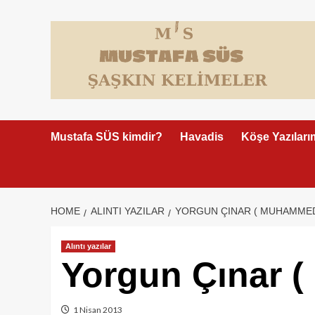
Skip
to
content
Mustafa SÜS kimdir?
Havadis
Köşe Yazıları
HOME
ALINTI YAZILAR
YORGUN ÇINAR ( MUHAMMED
Alıntı yazılar
Yorgun Çınar 
1 Nisan 2013