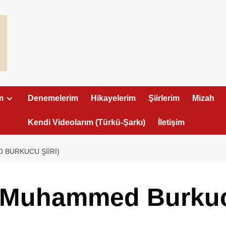
m
Denemelerim
Hikayelerim
Şiirlerim
Mizah
Kendi Videolarım (Türkü-Şarkı)
İletişim
 BURKUCU ŞIIRI)
( Muhammed Burkucu