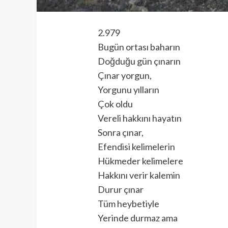
2.979
Bugün ortası baharın
Doğduğu gün çınarın
Çınar yorgun,
Yorgunu yılların
Çok oldu
Vereli hakkını hayatın
Sonra çınar,
Efendisi kelimelerin
Hükmeder kelimelere
Hakkını verir kalemin
Durur çınar
Tüm heybetiyle
Yerinde durmaz ama