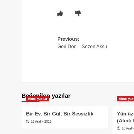
Post
Previous:
Geri Dön – Sezen Aksu
navigation
Beğenilen yazılar
Alıntı yazılar
Alıntı yazı
Bir Ev, Bir Gül, Bir Sessizlik
Yün üz
(Alıntı
15 Aralık 2025
10 Aralı