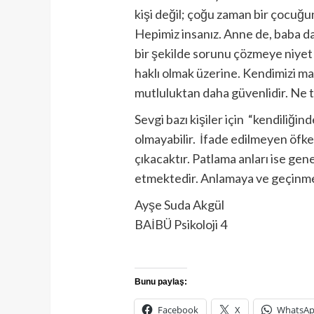
kişi değil; çoğu zaman bir çocuğu
Hepimiz insanız. Anne de, baba da
bir şekilde sorunu çözmeye niyet 
haklı olmak üzerine. Kendimizi ma
mutluluktan daha güvenlidir. Ne 
Sevgi bazı kişiler için “kendiliği
olmayabilir. İfade edilmeyen öfke 
çıkacaktır. Patlama anları ise gen
etmektedir. Anlamaya ve geçinm
Ayşe Suda Akgül
BAİBÜ Psikoloji 4
Bunu paylaş:
Facebook
X
WhatsA