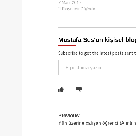
7 Mart 2017
"Hikayelerim" içinde
Mustafa Süs'ün kişisel blo
Subscribe to get the latest posts sent 
E-postanızı yazın…
Post
Previous:
Yün üzerine çalışan öğrenci (Alıntı 
navigation