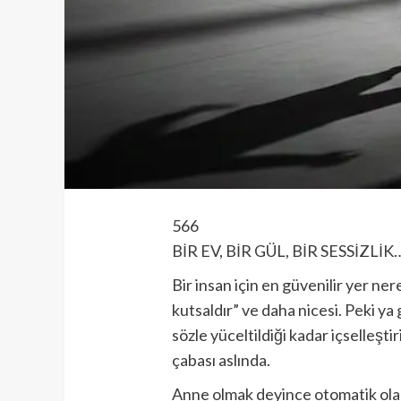
566
BİR EV, BİR GÜL, BİR SESSİZLİK
Bir insan için en güvenilir yer n
kutsaldır” ve daha nicesi. Peki 
sözle yüceltildiği kadar içselleşt
çabası aslında.
Anne olmak deyince otomatik olara