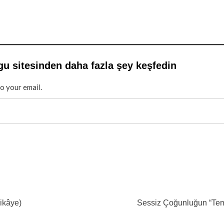
gu sitesinden daha fazla şey keşfedin
to your email.
hikâye)
Sessiz Çoğunluğun “Temiz