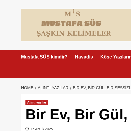
Skip
to
content
Mustafa SÜS kimdir?
Havadis
Köşe Yazıları
HOME
ALINTI YAZILAR
BIR EV, BIR GÜL, BIR SESSIZL
Alıntı yazılar
Bir Ev, Bir Gül,
15 Aralık 2025