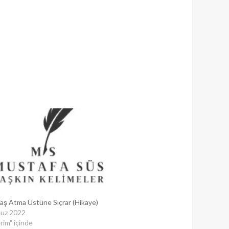
Taş Atma Üstüne Sıçrar (Hikaye)
uz 2022
rim" içinde