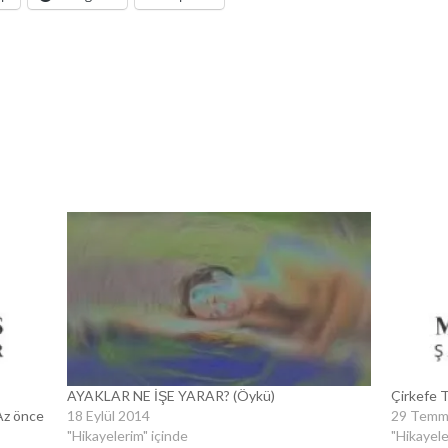
AYAKLAR NE İŞE YARAR? (Öykü)
Çirkefe 
z önce
18 Eylül 2014
29 Temm
"Hikayelerim" içinde
"Hikayele