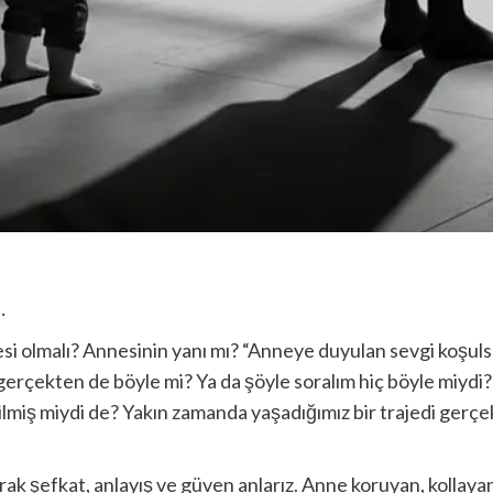
…
eresi olmalı? Annesinin yanı mı? “Anneye duyulan sevgi koş
ya gerçekten de böyle mi? Ya da şöyle soralım hiç böyle mi
irilmiş miydi de? Yakın zamanda yaşadığımız bir trajedi gerç
k şefkat, anlayış ve güven anlarız. Anne koruyan, kollayan