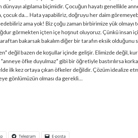
n dünyayı algılama biçimidir. Çocuğun hayatı genellikle ann
, çocuk da… Hata yapabiliriz, doğruyu her daim göremeyebili
edebiliriz ama yok! Biz çoğu zaman birbirimize yük olmayı
ğdur görmekten içten içe hoşnut oluyoruz. Çünkü insan için
taraftan bakarsak bakalım diğer bir tarafın eksik olduğunu
nden” değil bazen de koşullar içinde gelişir. Elimizde değil, 
“anneye öfke duyulmaz” gibi bir öğretiyle bastırılırsa korkar
elde ilk kez ortaya çıkan öfkeler değildir. Çözüm idealize 
eye gönlümüzün olması da gerekli…
pp
Telegram
E-posta