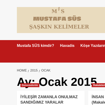
Skip
to
content
Mustafa SÜS kimdir?
Havadis
Köşe Yazıları
HOME
2015
OCAK
Ay:
Ocak 2015
Denemelerim
Makaleler
İYİLEŞİR ZAMANLA ONULMAZ
İNSAN
SANDIĞIMIZ YARALAR
(Makal