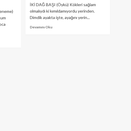
İKİ DAĞ BAŞI (Öykü) Kökleri sağlam
olmalıydı ki kımıldamıyordu yerinden.
eneme)
Dimdik ayakta işte, ayağını yerin...
tum
boca
Read
Devamını Oku
more
about
İKİ
DAĞ
BAŞI
(Öykü)