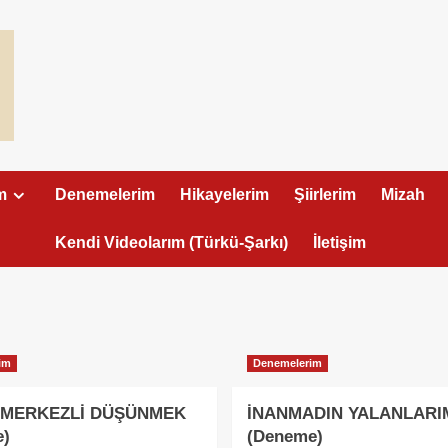
m
Denemelerim
Hikayelerim
Şiirlerim
Mizah
Kendi Videolarım (Türkü-Şarkı)
İletişim
im
Denemelerim
 MERKEZLİ DÜŞÜNMEK
İNANMADIN YALANLARI
e)
(Deneme)