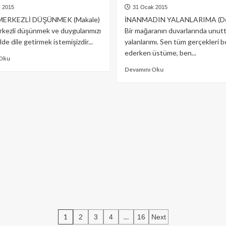
 2015
31 Ocak 2015
ERKEZLİ DÜŞÜNMEK (Makale)
İNANMADIN YALANLARIMA (D
rkezli düşünmek ve duygularımızı
Bir mağaranın duvarlarında unut
lde dile getirmek istemişizdir...
yalanlarımı. Sen tüm gerçekleri 
ederken üstüme, ben...
Read
 Oku
more
Read
Devamını Oku
about
more
İNSAN
about
MERKEZLİ
İNANMADIN
DÜŞÜNMEK
YALANLARIMA
(Makale)
(Deneme)
Yazı
1
…
2
3
4
16
Next