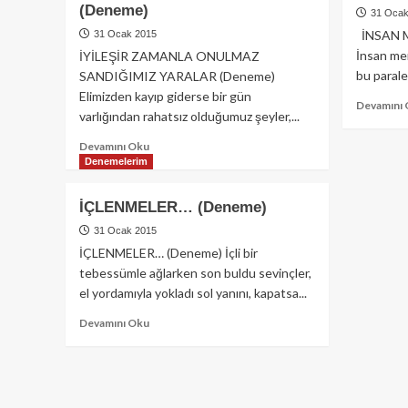
(Deneme)
31 Ocak
İNSAN M
31 Ocak 2015
İnsan me
İYİLEŞİR ZAMANLA ONULMAZ
bu parale
SANDIĞIMIZ YARALAR (Deneme)
Elimizden kayıp giderse bir gün
Devamını
varlığından rahatsız olduğumuz şeyler,...
Read
Devamını Oku
more
Denemelerim
about
İYİLEŞİR
İÇLENMELER… (Deneme)
ZAMANLA
ONULMAZ
31 Ocak 2015
SANDIĞIMIZ
İÇLENMELER… (Deneme) İçli bir
YARALAR
tebessümle ağlarken son buldu sevinçler,
(Deneme)
el yordamıyla yokladı sol yanını, kapatsa...
Read
Devamını Oku
more
about
İÇLENMELER…
(Deneme)