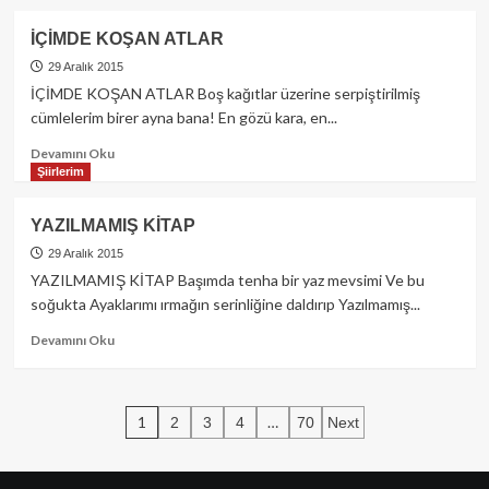
about
HİNDİ
İÇİMDE KOŞAN ATLAR
Mİ
YİYELİM
29 Aralık 2015
SONRA
İÇİMDE KOŞAN ATLAR Boş kağıtlar üzerine serpiştirilmiş
MI
cümlelerim birer ayna bana! En gözü kara, en...
YİYELİM?
(Köşe
Read
Devamını Oku
Yazısı)
more
Şiirlerim
about
İÇİMDE
YAZILMAMIŞ KİTAP
KOŞAN
ATLAR
29 Aralık 2015
YAZILMAMIŞ KİTAP Başımda tenha bir yaz mevsimi Ve bu
soğukta Ayaklarımı ırmağın serinliğine daldırıp Yazılmamış...
Read
Devamını Oku
more
about
YAZILMAMIŞ
Yazı
KİTAP
1
…
2
3
4
70
Next
sayfalaması