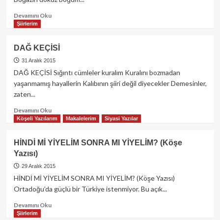
Read
Devamını Oku
more
Şiirlerim
about
ADAM
DAĞ KEÇİSİ
OLMANIN
BEDELİ!
31 Aralık 2015
(Şiir-
DAĞ KEÇİSİ Sığıntı cümleler kuralım Kuralını bozmadan
Deneme)
yaşanmamış hayallerin Kalıbının şiiri değil diyecekler Demesinler,
zaten...
Read
Devamını Oku
more
Köşeli Yazılarım
Makalelerim
Siyasi Yazılar
about
DAĞ
HİNDİ Mİ YİYELİM SONRA MI YİYELİM? (Köşe
KEÇİSİ
Yazısı)
29 Aralık 2015
HİNDİ Mİ YİYELİM SONRA MI YİYELİM? (Köşe Yazısı)
Ortadoğu’da güçlü bir Türkiye istenmiyor. Bu açık...
Read
Devamını Oku
more
Şiirlerim