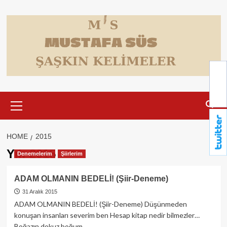
Skip
to
content
Primary
Menu
HOME
2015
Yıl:
2015
Denemelerim
Şiirlerim
ADAM OLMANIN BEDELİ! (Şiir-Deneme)
31 Aralık 2015
ADAM OLMANIN BEDELİ! (Şiir-Deneme) Düşünmeden
konuşan insanları severim ben Hesap kitap nedir bilmezler…
Boğazın dokuz boğum...