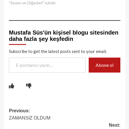
"Sezen ve Diğerleri" içinde
Mustafa Süs'ün kişisel blogu sitesinden
daha fazla şey keşfedin
Subscribe to get the latest posts sent to your email.
E-postanızı yazın…
Abone ol
Post
Previous:
ZAMANSIZ OLDUM
navigation
Next: