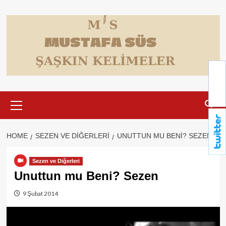
Skip
to
content
Primary
Menu
HOME
SEZEN VE DIĞERLERI
UNUTTUN MU BENI? SEZEN
Sezen ve Diğerleri
Unuttun mu Beni? Sezen
9 Şubat 2014