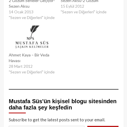
2 Gözüm Seneler Geçiyor-
Sezen Aksu-2 Gözüm
Sezen Aksu
15 Eylül 2012
14 Ocak 2013
"Sezen ve Diğerleri" içinde
"Sezen ve Diğerleri" içinde
Ahmet Kaya – Bir Veda
Havası
28 Mart 2012
"Sezen ve Diğerleri" içinde
Mustafa Süs'ün kişisel blogu sitesinden
daha fazla şey keşfedin
Subscribe to get the latest posts sent to your email.
E-postanızı yazın…