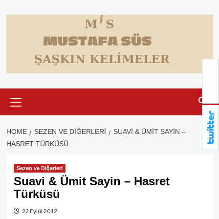
Skip
to
content
Primary
Menu
HOME
SEZEN VE DIĞERLERI
SUAVI & ÜMIT SAYIN –
HASRET TÜRKÜSÜ
Sezen ve Diğerleri
Suavi & Ümit Sayin – Hasret
Türküsü
22 Eylül 2012