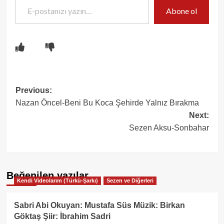
Abone ol
Post
Previous:
Nazan Öncel-Beni Bu Koca Şehirde Yalnız Bırakma
navigation
Next:
Sezen Aksu-Sonbahar
Beğenilen yazılar
Kendi Videolarım (Türkü-Şarkı)
Sezen ve Diğerleri
Sabri Abi Okuyan: Mustafa Süs Müzik: Birkan
Göktaş Şiir: İbrahim Sadri