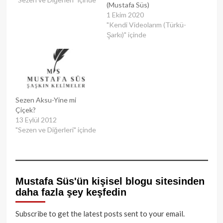
(Mustafa Süs)
1 Ekim 2020
"Kendi Videolarım (Türkü-
Şarkı)" içinde
Sezen Aksu-Yine mi
Çiçek?
13 Eylül 2012
"Sezen ve Diğerleri" içinde
Mustafa Süs'ün kişisel blogu sitesinden
daha fazla şey keşfedin
Subscribe to get the latest posts sent to your email.