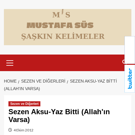
Skip
to
content
Primary
Menu
HOME
SEZEN VE DIĞERLERI
SEZEN AKSU-YAZ BITTI
(ALLAH'IN VARSA)
Sezen ve Diğerleri
Sezen Aksu-Yaz Bitti (Allah'ın
Varsa)
4 Ekim 2012