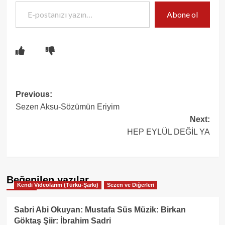
E-postanızı yazın…
Abone ol
Post
Previous:
Sezen Aksu-Sözümün Eriyim
navigation
Next:
HEP EYLÜL DEĞİL YA
Beğenilen yazılar
Kendi Videolarım (Türkü-Şarkı)
Sezen ve Diğerleri
Sabri Abi Okuyan: Mustafa Süs Müzik: Birkan
Göktaş Şiir: İbrahim Sadri