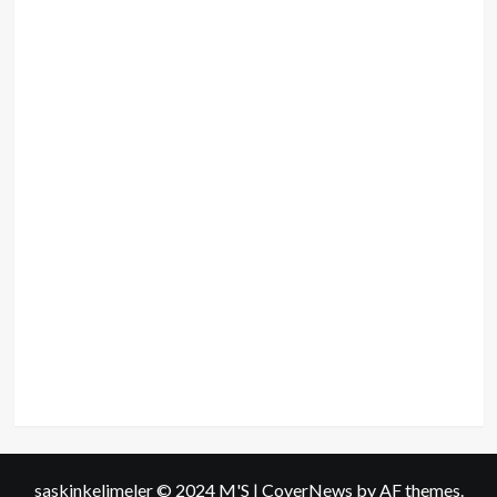
saskinkelimeler © 2024 M'S
|
CoverNews
by AF themes.