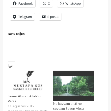
Facebook
X
WhatsApp
Telegram
E-posta
Bunu beğen:
İlgili
Sezen Aksu – Allah´ın
Varsa
Ne kavgam bitti ne
11 Ağustos 2012
sevdam Sezen Aksu
"Sezen ve Diğerleri" içinde