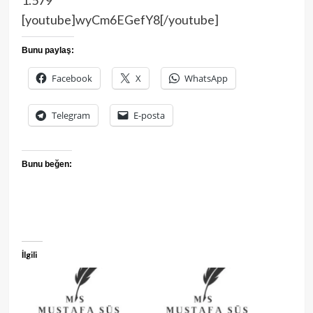
1.579
[youtube]wyCm6EGefY8[/youtube]
Bunu paylaş:
Facebook
X
WhatsApp
Telegram
E-posta
Bunu beğen:
İlgili