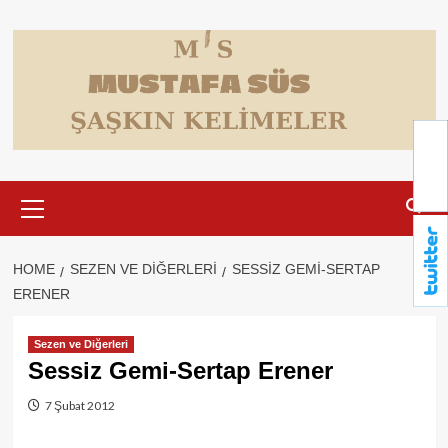
Skip
to
content
Primary
Menu
HOME
SEZEN VE DIĞERLERI
SESSIZ GEMI-SERTAP
ERENER
Sezen ve Diğerleri
Sessiz Gemi-Sertap Erener
7 Şubat 2012