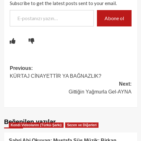
Subscribe to get the latest posts sent to your email.
E-postanızı yazın…
Abone ol
Post
Previous:
KÜRTAJ CİNAYETTİR YA BAĞNAZLIK?
navigation
Next:
Gittiğin Yağmurla Gel-AYNA
Beğenilen yazılar
Kendi Videolarım (Türkü-Şarkı)
Sezen ve Diğerleri
Sabri Abi Okuyan: Mustafa Süs Müzik: Birkan