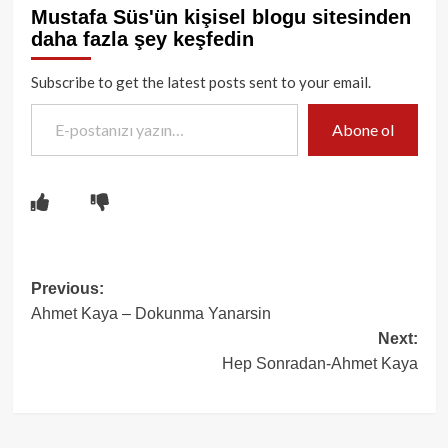
Mustafa Süs'ün kişisel blogu sitesinden
daha fazla şey keşfedin
Subscribe to get the latest posts sent to your email.
E-postanızı yazın…
Abone ol
Post
Previous:
Ahmet Kaya – Dokunma Yanarsin
navigation
Next:
Hep Sonradan-Ahmet Kaya