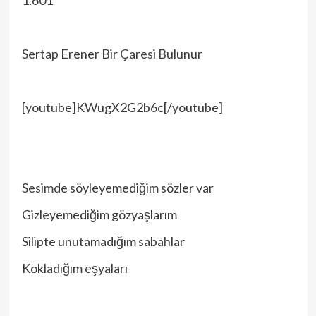
1.601
Sertap Erener Bir Çaresi Bulunur
[youtube]KWugX2G2b6c[/youtube]
Sesimde söyleyemediğim sözler var
Gizleyemediğim gözyaşlarım
Silipte unutamadığım sabahlar
Kokladığım eşyaları