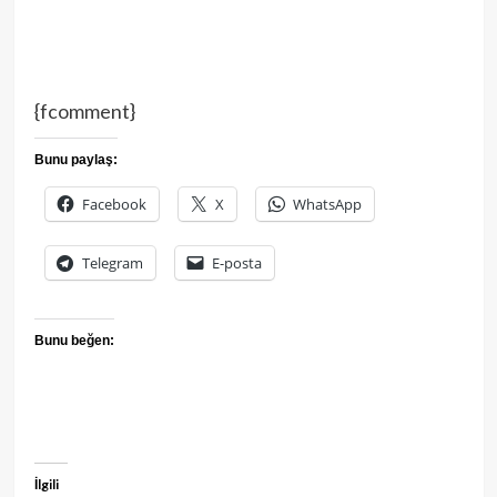
{fcomment}
Bunu paylaş:
Facebook
X
WhatsApp
Telegram
E-posta
Bunu beğen:
İlgili