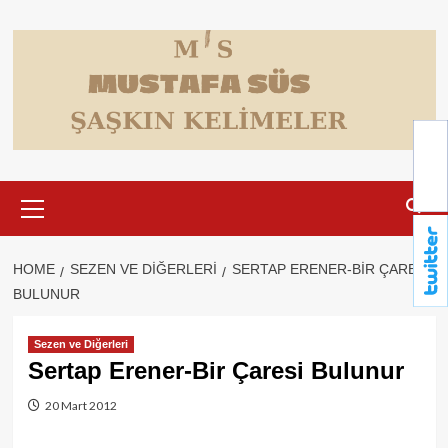
Skip
to
content
Primary
Menu
HOME
SEZEN VE DIĞERLERI
SERTAP ERENER-BIR ÇARESI
BULUNUR
Sezen ve Diğerleri
Sertap Erener-Bir Çaresi Bulunur
20 Mart 2012