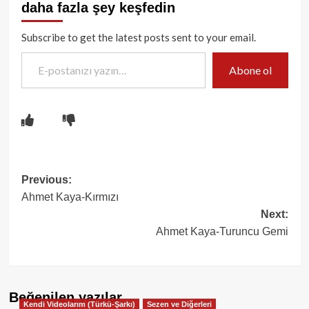
daha fazla şey keşfedin
Subscribe to get the latest posts sent to your email.
E-postanızı yazın…
Abone ol
Post
Previous:
Ahmet Kaya-Kırmızı
navigation
Next:
Ahmet Kaya-Turuncu Gemi
Beğenilen yazılar
Kendi Videolarım (Türkü-Şarkı)
Sezen ve Diğerleri