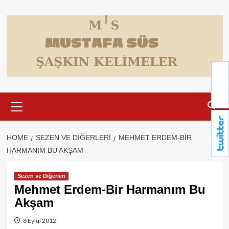
Skip
to
content
Primary
Menu
HOME
SEZEN VE DIĞERLERI
MEHMET ERDEM-BIR
HARMANIM BU AKŞAM
Sezen ve Diğerleri
Mehmet Erdem-Bir Harmanım Bu
Akşam
8 Eylül 2012