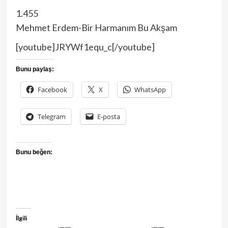
1.455
Mehmet Erdem-Bir Harmanım Bu Akşam
[youtube]JRYWf1equ_c[/youtube]
Bunu paylaş:
Facebook
X
WhatsApp
Telegram
E-posta
Bunu beğen:
İlgili