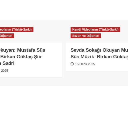
eolarım (Türkü-Şarkı)
Kendi Videolarım (Türkü-Şarkı)
Diğerleri
Sezen ve Diğerleri
kuyan: Mustafa Süs
Sevda Sokağı Okuyan Mu
Birkan Göktaş Şiir:
Süs Müzik. Birkan Gökta
m Sadri
15 Ocak 2025
 2025