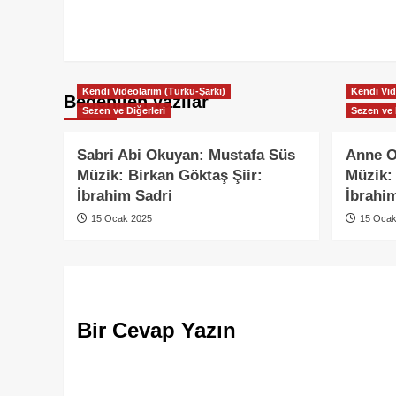
Kendi Videolarım (Türkü-Şarkı)
Kendi Vid
Beğenilen yazılar
Sezen ve Diğerleri
Sezen ve 
Sabri Abi Okuyan: Mustafa Süs
Anne O
Müzik: Birkan Göktaş Şiir:
Müzik: 
İbrahim Sadri
İbrahi
15 Ocak 2025
15 Ocak
Bir Cevap Yazın