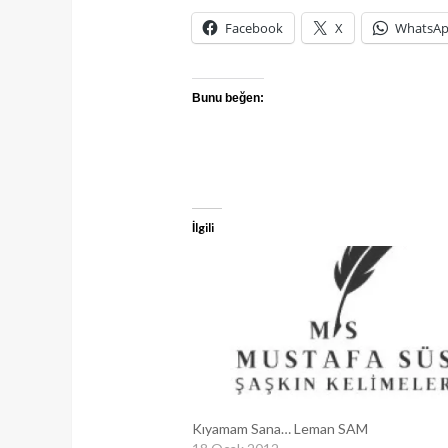
Facebook
X
WhatsA
Bunu beğen:
İlgili
Kıyamam Sana… Leman SAM