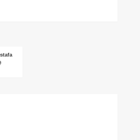
stafa
ş