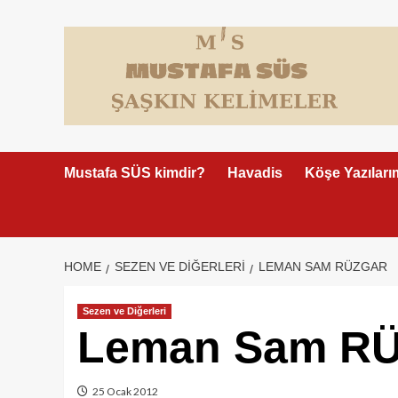
Skip
to
content
Mustafa SÜS kimdir?
Havadis
Köşe Yazıları
HOME
SEZEN VE DIĞERLERI
LEMAN SAM RÜZGAR
Sezen ve Diğerleri
Leman Sam R
25 Ocak 2012