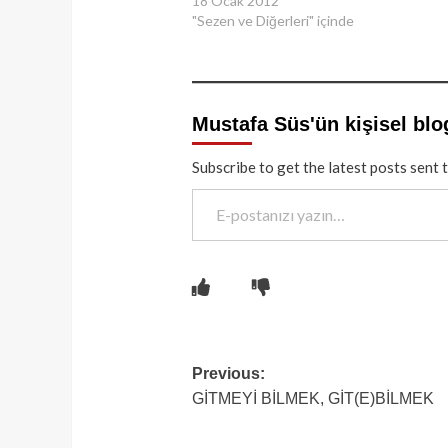
18 Ocak 2012
"Sezen ve Diğerleri" içinde
Mustafa Süs'ün kişisel blo
Subscribe to get the latest posts sent 
E-postanızı yazın…
Post
Previous:
GİTMEYİ BİLMEK, GİT(E)BİLMEK
navigation