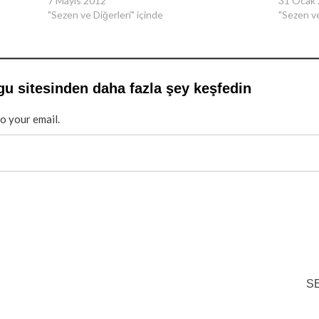
7 Mayıs 2012
31 Ocak
"Sezen ve Diğerleri" içinde
"Sezen ve
gu sitesinden daha fazla şey keşfedin
to your email.
S