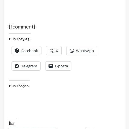
{fcomment}
Bunu paylaş:
Facebook
X
WhatsApp
Telegram
E-posta
Bunu beğen:
İlgili