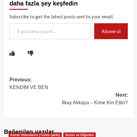
daha fazla şey keşfedin
Subscribe to get the latest posts sent to your email.
E-postanızı yazın…
Abone ol
Post
Previous:
KENDİM VE BEN
navigation
Next:
İlkay Akkaya – Kime Kin Ettin?
Beğenilen yazılar
Kendi Videolarım (Türkü-Şarkı)
Sezen ve Diğerleri