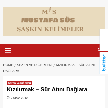
Skip
to
content
Primary
Menu
HOME
SEZEN VE DIĞERLERI
KIZILIRMAK – SÜR ATINI
DAĞLARA
Sezen ve Diğerleri
Kızılırmak – Sür Atını Dağlara
2 Nisan 2012