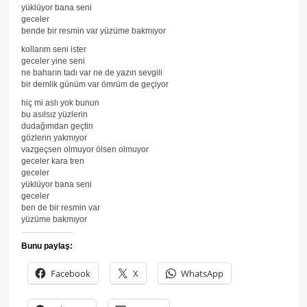
yüklüyor bana seni
geceler
bende bir resmin var yüzüme bakmıyor
kollarım seni ister
geceler yine seni
ne baharın tadı var ne de yazın sevgili
bir demlik günüm var ömrüm de geçiyor
hiç mi aslı yok bunun
bu asılsız yüzlerin
dudağımdan geçtin
gözlerin yakmıyor
vazgeçsen olmuyor ölsen olmuyor
geceler kara tren
geceler
yüklüyor bana seni
geceler
ben de bir resmin var
yüzüme bakmıyor
Bunu paylaş:
Facebook
X
WhatsApp