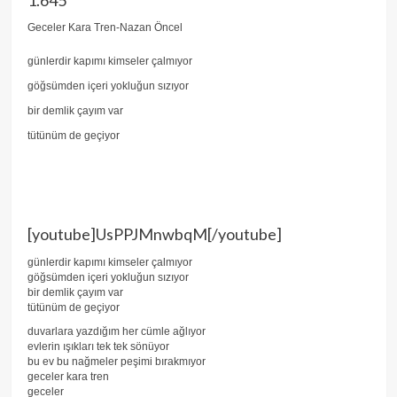
1.645
Geceler Kara Tren-Nazan Öncel
günlerdir kapımı kimseler çalmıyor
göğsümden içeri yokluğun sızıyor
bir demlik çayım var
tütünüm de geçiyor
[youtube]UsPPJMnwbqM[/youtube]
günlerdir kapımı kimseler çalmıyor
göğsümden içeri yokluğun sızıyor
bir demlik çayım var
tütünüm de geçiyor
duvarlara yazdığım her cümle ağlıyor
evlerin ışıkları tek tek sönüyor
bu ev bu nağmeler peşimi bırakmıyor
geceler kara tren
geceler