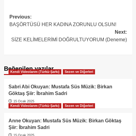
Post
Previous:
BAŞÖRTÜSÜ HER KADINA ZORUNLU OLSUN!
navigation
Next:
SİZE KELİMELERİMİ DOĞRULTUYORUM (Deneme)
Beğenilen yazılar
Kendi Videolarım (Türkü-Şarkı)
Sezen ve Diğerleri
Sabri Abi Okuyan: Mustafa Süs Müzik: Birkan
Göktaş Şiir: İbrahim Sadri
15 Ocak 2025
Kendi Videolarım (Türkü-Şarkı)
Sezen ve Diğerleri
Anne Okuyan: Mustafa Süs Müzik: Birkan Göktaş
Şiir: İbrahim Sadri
15 Ocak 2025