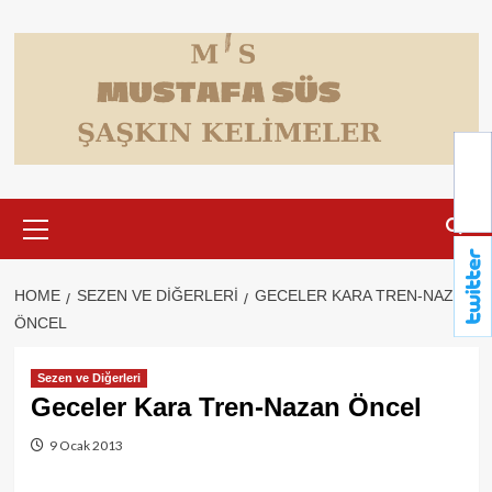
Skip
to
content
Primary
Menu
HOME
SEZEN VE DIĞERLERI
GECELER KARA TREN-NAZAN
ÖNCEL
Sezen ve Diğerleri
Geceler Kara Tren-Nazan Öncel
9 Ocak 2013