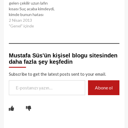
gelen çekilir uzun lafın
kısası Suç acaba kimdeydi,
kimde bunun hatası
Bekleyen bir gün anlar
2 Nisan 2013
uzun lafın kısası İnsan
"Genel" içinde
boşa yaşlanmaz, hep
ümitle yaşanmaz Her
gidenin ardından gece
gündüz ağlanmaz Kalbim
hüzünle doldu, bana kaldı
Mustafa Süs'ün kişisel blogu sitesinden
tasası Dünya birden
daha fazla şey keşfedin
karardı uzun lafın kısası
Eğer…
Subscribe to get the latest posts sent to your email.
E-postanızı yazın…
Abone ol