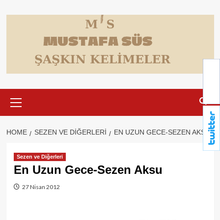
Skip
to
content
Primary
Menu
HOME
SEZEN VE DIĞERLERI
EN UZUN GECE-SEZEN AKSU
Sezen ve Diğerleri
En Uzun Gece-Sezen Aksu
27 Nisan 2012