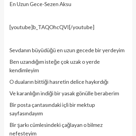
En Uzun Gece-Sezen Aksu
[youtube]b_TAQOhcQVI[/youtube]
Sevdanın büyüdüğü en uzun gecede bir yerdeyim
Ben uzandığım isteğe çok uzak o yerde
kendimleyim
O duaların bittiği hasretin delice haykırdığı
Ve karanlığın indiği bir yasak gönülle beraberim
Bir posta çantasındaki içli bir mektup
sayfasındayım
Bir şarkı cümlesindeki çağlayan o bilmez
nefesteyim