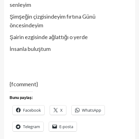
senleyim
Şimşeğin çizgisindeyim fırtına Günü
öncesindeyim
Şairin ezgisinde ağlattığı o yerde
İnsanla buluştum
{fcomment}
Bunu paylaş:
Facebook
X
WhatsApp
Telegram
E-posta