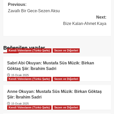
Post
Previous:
Zavallı Bir Gece-Sezen Aksu
navigation
Next:
Bize Kalan-Ahmet Kaya
Beğenilen yazılar
Kendi Videolarım (Türkü-Şarkı)
Sezen ve Diğerleri
Sabri Abi Okuyan: Mustafa Süs Müzik: Birkan
Göktaş Şiir: İbrahim Sadri
15 Ocak 2025
Kendi Videolarım (Türkü-Şarkı)
Sezen ve Diğerleri
Anne Okuyan: Mustafa Süs Müzik: Birkan Göktaş
Şiir: İbrahim Sadri
15 Ocak 2025
Kendi Videolarım (Türkü-Şarkı)
Sezen ve Diğerleri