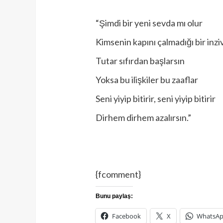
“Şimdi bir yeni sevda mı olur
Kimsenin kapını çalmadığı bir inzi
Tutar sıfırdan başlarsın
Yoksa bu ilişkiler bu zaaflar
Seni yiyip bitirir, seni yiyip bitirir
Dirhem dirhem azalırsın.”
{fcomment}
Bunu paylaş:
Facebook
X
WhatsA