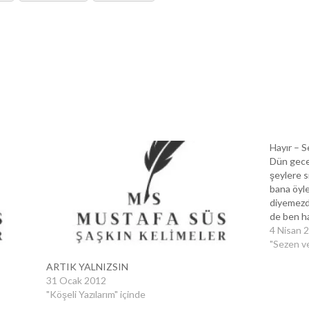
Hayır – 
Dün gece 
şeylere s
bana öyl
diyemezdi
de ben h
işlerin f
4 Nisan 
şakalar y
"Sezen ve
ARTIK YALNIZSIN
31 Ocak 2012
"Köşeli Yazılarım" içinde