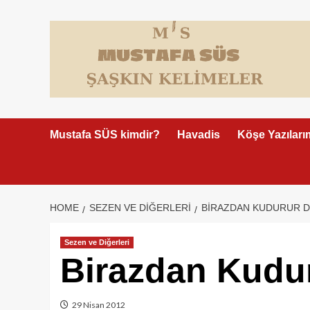
Skip
to
content
Mustafa SÜS kimdir?
Havadis
Köşe Yazıları
HOME
SEZEN VE DIĞERLERI
BIRAZDAN KUDURUR D
Sezen ve Diğerleri
Birazdan Kudu
29 Nisan 2012