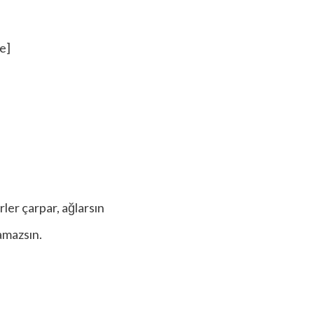
e]
rler çarpar, ağlarsın
amazsın.