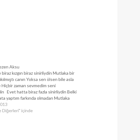
Sezen Aksu
biraz kızgın biraz sinirliydin Mutlaka bir
ıkılmıştı canın Yoksa sen ölsen bile asla
e Hiçbir zaman sevmedim seni
n Evet hatta biraz fazla sinirliydin Belki
ata yaptım farkında olmadan Mutlaka
ilan yolunda değildir Yoksa hiç böyle
2013
apar mıydın sen Hayır,…
 Diğerleri" içinde