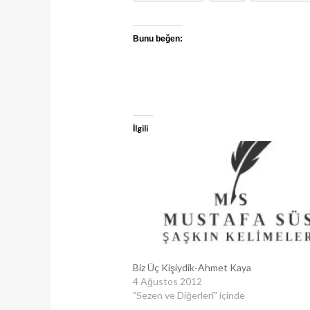
Bunu beğen:
İlgili
Biz Üç Kişiydik-Ahmet Kaya
4 Ağustos 2012
"Sezen ve Diğerleri" içinde