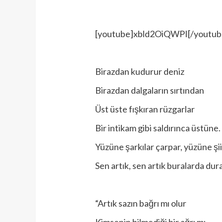
[youtube]xbld2OiQWPI[/youtub
Birazdan kudurur deniz
Birazdan dalgaların sırtından
Üst üste fışkıran rüzgarlar
Bir intikam gibi saldırınca üstüne.
Yüzüne şarkılar çarpar, yüzüne şii
Sen artık, sen artık buralarda dur
“Artık sazın bağrı mı olur
Kimsenin bilmediği bir ağrı mı