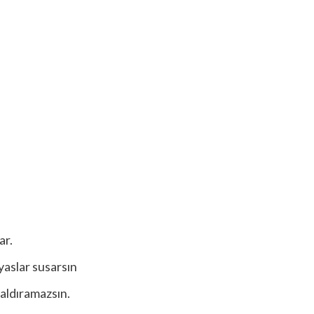
ar.
 yaslar susarsın
kaldıramazsın.