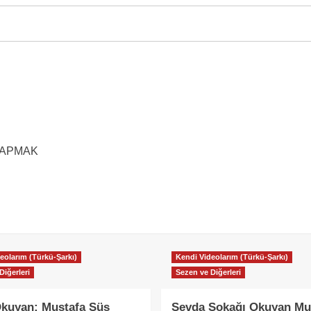
 YAPMAK
eolarım (Türkü-Şarkı)
Kendi Videolarım (Türkü-Şarkı)
Diğerleri
Sezen ve Diğerleri
kuyan: Mustafa Süs
Sevda Sokağı Okuyan Mu