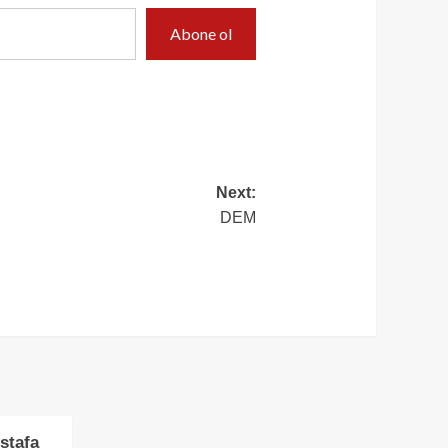
Abone ol
Next:
DEM
stafa