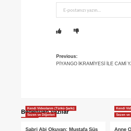
E-postanızı yazın…
Post
Previous:
PİYANGO İKRAMİYESİ İLE CAMİ
navigation
Kendi Videolarım (Türkü-Şarkı)
Kendi Vid
Beğenilen yazılar
Sezen ve Diğerleri
Sezen ve 
Sabri Abi Okuyan: Mustafa Süs
Anne O