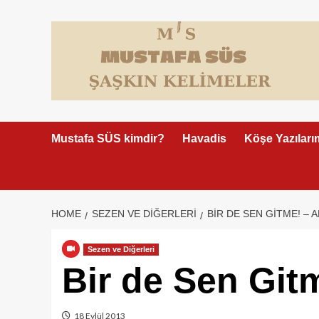
Skip
to
content
Mustafa SÜS kimdir?
Havadis
Köşe Yazıları
HOME
SEZEN VE DIĞERLERI
BIR DE SEN GITME! – 
Sezen ve Diğerleri
Bir de Sen Git
18 Eylül 2013