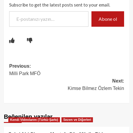
Subscribe to get the latest posts sent to your email.
E-postanızı yazın…
Abone ol
Post
Previous:
Milli Park MFÖ
navigation
Next:
Kimse Bilmez Özlem Tekin
Beğenilen yazılar
Kendi Videolarım (Türkü-Şarkı)
Sezen ve Diğerleri