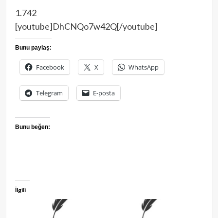
1.742
[youtube]DhCNQo7w42Q[/youtube]
Bunu paylaş:
Facebook
X
WhatsApp
Telegram
E-posta
Bunu beğen:
İlgili