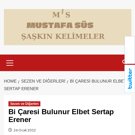
Skip
to
content
Primary
Menu
HOME
SEZEN VE DIĞERLERI
BI ÇARESI BULUNUR ELBET
SERTAP ERENER
Sezen ve Diğerleri
Bi Çaresi Bulunur Elbet Sertap
Erener
26 Ocak 2012